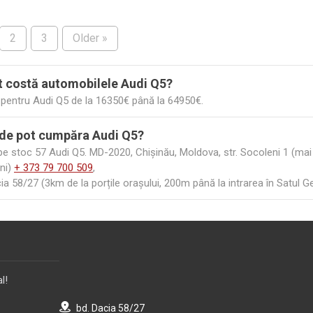
2
3
Older »
t costă automobilele Audi Q5?
i pentru Audi Q5 de la 16350€ până la 64950€.
de pot cumpăra Audi Q5?
 stoc 57 Audi Q5. MD-2020, Chișinău, Moldova, str. Socoleni 1 (mai s
ni)
+ 373 79 700 509
,
ia 58/27 (3km de la porțile orașului, 200m până la intrarea în Satul 
l!
bd. Dacia 58/27