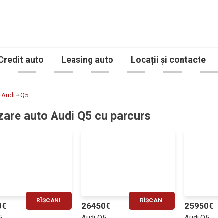
Credit auto
Leasing auto
Locații și contacte
Audi
Q5
are auto Audi Q5 cu parcurs
RÎȘCANI
RÎȘCANI
0€
26450€
25950€
RATĂ LUNARĂ
RATĂ LUNARĂ
5
Audi Q5
Audi Q5