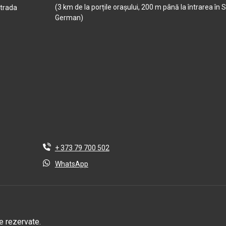
(3 km de la porțile orașului, 200 m până la întrarea în S
strada
German)
+ 373 79 700 502
WhatsApp
e rezervate.