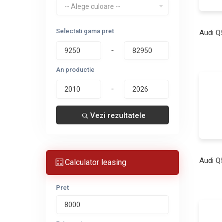
-- Alege culoare --
Selectati gama pret
Audi Q
-
An productie
-
Vezi rezultatele
Audi Q
Calculator leasing
Pret