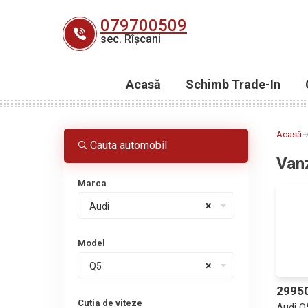
Skip
079700509
to
sec. Rîșcani
content
Acasă
Schimb Trade-In
Acasă
Cauta automobil
Vanz
Marca
×
Audi
Model
×
Q5
2995
Cutia de viteze
Audi Q