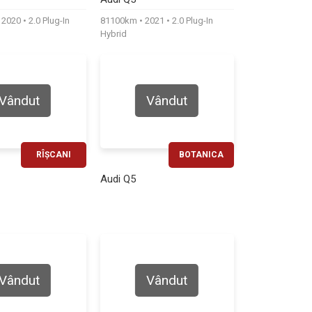
530€
700€
2020
2.0 Plug-In
81100km
2021
2.0 Plug-In
Hybrid
Vândut
Vândut
RÎȘCANI
BOTANICA
RATĂ LUNARĂ
RATĂ LUNARĂ
Audi Q5
860€
350€
Vândut
Vândut