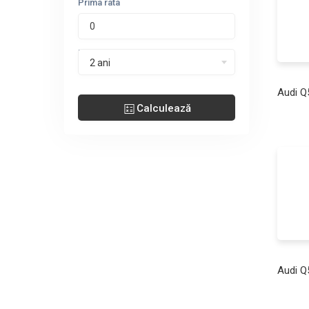
Prima rata
Perioada leasing
2 ani
Audi Q
Calculează
Audi Q