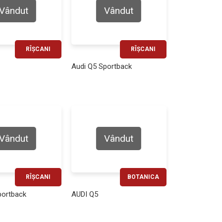
Vândut
Vândut
RÎȘCANI
RÎȘCANI
RATĂ LUNARĂ
RATĂ LUNARĂ
Audi Q5 Sportback
780€
760€
Vândut
Vândut
RÎȘCANI
BOTANICA
RATĂ LUNARĂ
RATĂ LUNARĂ
portback
AUDI Q5
1340€
610€