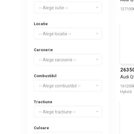
-- Alege cutie --
12710
Locatie
-- Alege locatie --
Caroserie
-- Alege caroserie --
2635
Combustibil
Audi Q
-- Alege combustibil --
16120
Hybrid
Tractiune
-- Alege tractiune --
Culoare