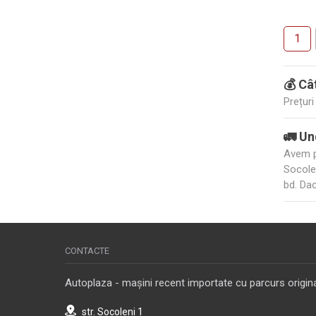
1
💰 Câ
Prețur
🚛 Un
Avem pe
Socole
bd. Dac
CONTACTE
Autoplaza - mașini recent importate cu parcurs origina
str. Socoleni 1