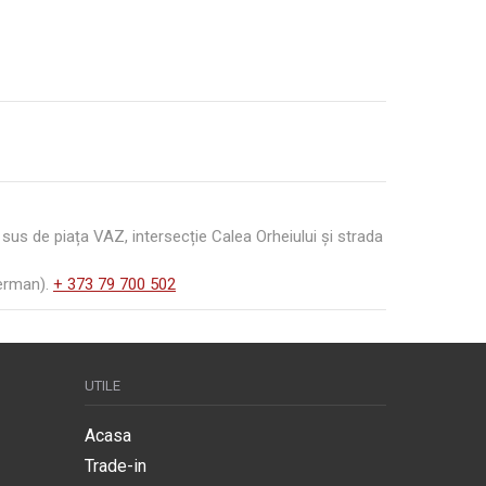
us de piața VAZ, intersecție Calea Orheiului și strada
German).
+ 373 79 700 502
UTILE
Acasa
Trade-in