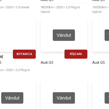
620€
540€
0km
2020
2.0 Diesel
98200km
2020
2.0 Plug-In
160500km
Hybrid
Hybrid
Vândut
BOTANICA
RÎȘCANI
0€
RATĂ LUNARĂ
RATĂ LUNARĂ
5
Audi Q5
Audi Q5
540€
740€
0km
2020
2.0 Plug-In
Vândut
Vândut