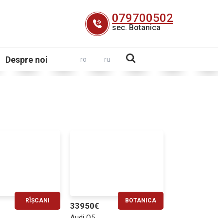
079700502
sec. Botanica
Despre noi
ro
ru
RÎȘCANI
BOTANICA
33950€
RATĂ LUNARĂ
RATĂ LUNARĂ
Audi Q5