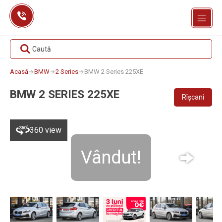
Skip
to
content
Caută
Acasă
BMW
2 Series
BMW 2 Series 225XE
BMW 2 SERIES 225XE
Rîșcani
360 view
Vândut!