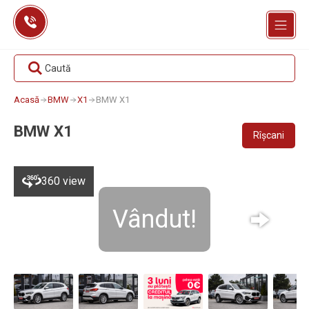
Skip
to
content
Caută
Acasă
BMW
X1
BMW X1
BMW X1
Rîșcani
360 view
Vândut!