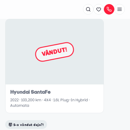
Rîșcani
VÂNDUT!
+373 79 700 509
Botanica
+373 79 700 502
Hyundai SantaFe
2022 · 103,200 km · 4X4 · 1.6L Plug-In Hybrid ·
Automata
🤯 S-a vândut deja?!