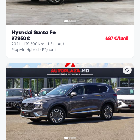
Hyundai Santa Fe
27,950 €
497 €/lună
2021
129,500 km
1.6L
Aut.
Plug-In Hybrid
Rîșcani