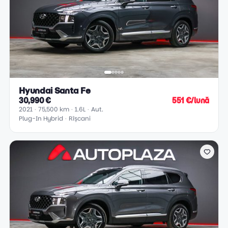
Hyundai Santa Fe
30,990 €
551 €/lună
2021
75,500 km
1.6L
Aut.
Plug-In Hybrid
Rîșcani