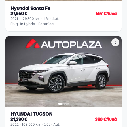
Hyundai Santa Fe
27,950 €
497 €/lună
2021
129,300 km
1.6L
Aut.
Plug-In Hybrid
Botanica
HYUNDAI TUCSON
21,390 €
380 €/lună
2022
109,500 km
1.6L
Aut.