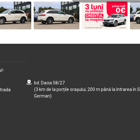
l!
bd. Dacia 58/27
(3 km de la porțile orașului, 200 m până la întrarea în S
strada
German)