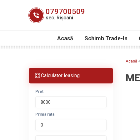
Skip
079700509
to
sec. Rîșcani
content
Acasă
Schimb Trade-In
Acasă
ME
Calculator leasing
Pret
Prima rata
Perioada leasing