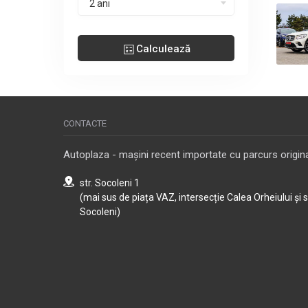
2 ani
Calculează
CONTACTE
Autoplaza - mașini recent importate cu parcurs origina
str. Socoleni 1
(mai sus de piața VAZ, intersecție Calea Orheiului și 
Socoleni)