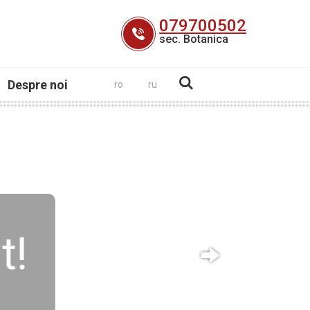
079700502
sec. Botanica
Despre noi
ro
ru
t!