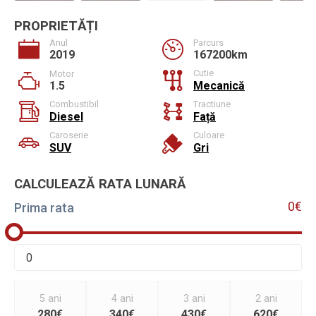
PROPRIETĂȚI
Anul
Parcurs
2019
167200km
Cutie
Motor
1.5
Mecanică
Combustibil
Tractiune
Diesel
Față
Caroserie
Culoare
SUV
Gri
CALCULEAZĂ RATA LUNARĂ
0€
Prima rata
5 ani
4 ani
3 ani
2 ani
280€
340€
430€
620€