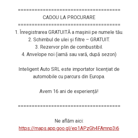
=====================================
CADOU LA PROCURARE
=====================================
1. Înregistrarea GRATUITĂ a mașinii pe numele tău.
2. Schimbul de ulei și filtre – GRATUIT.
3. Rezervor plin de combustibil.
4. Anvelope noi (iarnă sau vară, după sezon)
Inteligent Auto SRL este importator licențiat de
automobile cu parcurs din Europa.
Avem 16 ani de experiență!
=====================================
Ne aflăm aici:
https://maps.app.goo.gl/ep1APzGh4FAmnp3i6