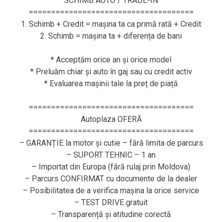
SCHIMB AUTO / TRADE-IN
=====================================
1. Schimb + Credit = mașina ta ca primă rată + Credit
2. Schimb = mașina ta + diferența de bani
* Acceptăm orice an și orice model
* Preluăm chiar și auto în gaj sau cu credit activ
* Evaluarea mașinii tale la preț de piață
=====================================
Autoplaza OFERĂ
=====================================
– GARANȚIE la motor și cutie – fără limita de parcurs
– SUPORT TEHNIC – 1 an
– Importat din Europa (fără rulaj prin Moldova)
– Parcurs CONFIRMAT cu documente de la dealer
– Posibilitatea de a verifica mașina la orice service
– TEST DRIVE gratuit
– Transparență și atitudine corectă