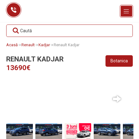
Skip
to
content
Caută
Acasă
Renault
Kadjar
Renault Kadjar
RENAULT KADJAR
Botanica
13690€