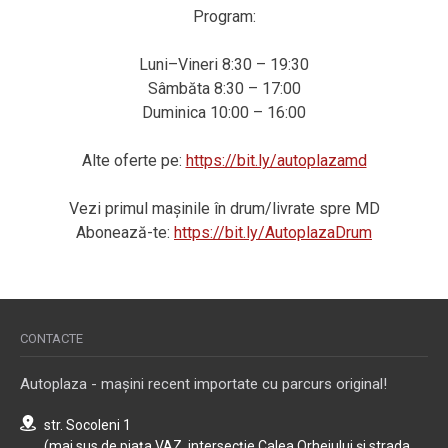
Program:
Luni–Vineri 8:30 – 19:30
Sâmbăta 8:30 – 17:00
Duminica 10:00 – 16:00
Alte oferte pe:
https://bit.ly/autoplazamd
Vezi primul mașinile în drum/livrate spre MD
Abonează-te:
https://bit.ly/AutoplazaDrum
CONTACTE
Autoplaza - mașini recent importate cu parcurs original!
str. Socoleni 1
(mai sus de piața VAZ, intersecție Calea Orheiului și strada