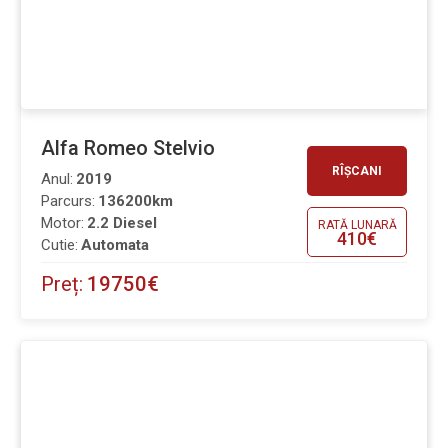
Alfa Romeo Stelvio
RÎȘCANI
Anul:
2019
Parcurs:
136200km
Motor:
2.2 Diesel
RATĂ LUNARĂ
410€
Cutie:
Automata
Preț:
19750€