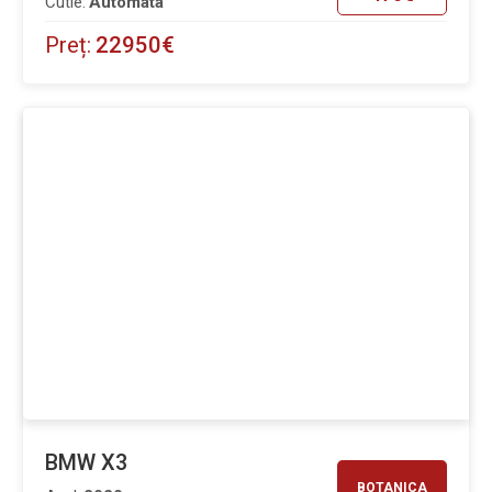
Cutie:
Automata
Preț:
22950€
BMW X3
BOTANICA