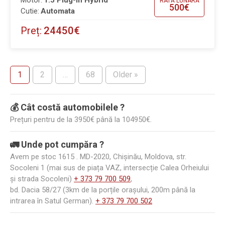
RATĂ LUNARĂ
500€
Cutie:
Automata
Preț:
24450€
1
2
…
68
Older »
💰 Cât costă automobilele ?
Prețuri pentru de la 3950€ până la 104950€.
🚛 Unde pot cumpăra ?
Avem pe stoc 1615 . MD-2020, Chișinău, Moldova, str.
Socoleni 1 (mai sus de piața VAZ, intersecție Calea Orheiului
și strada Socoleni)
+ 373 79 700 509
,
bd. Dacia 58/27 (3km de la porțile orașului, 200m până la
intrarea în Satul German).
+ 373 79 700 502