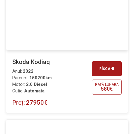
Skoda Kodiaq
RÎȘCANI
Anul:
2022
Parcurs:
150200km
Motor:
2.0 Diesel
RATĂ LUNARĂ
580€
Cutie:
Automata
Preț:
27950€