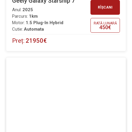
Geely Galaxy Starship 7
RÎȘCANI
Anul:
2025
Parcurs:
1km
Motor:
1.5 Plug-In Hybrid
RATĂ LUNARĂ
450€
Cutie:
Automata
Preț:
21950€