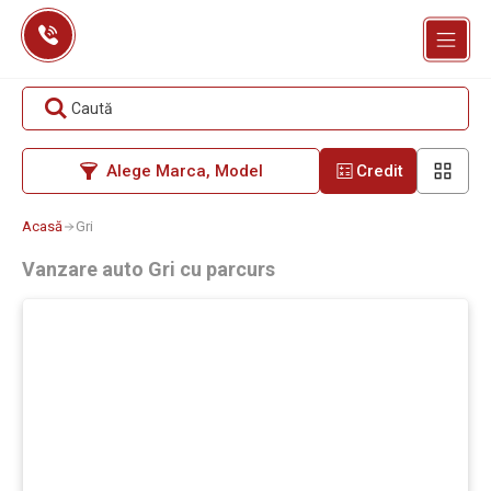
Skip
to
content
Caută
Alege Marca, Model
Credit
Acasă
Gri
Vanzare auto Gri cu parcurs