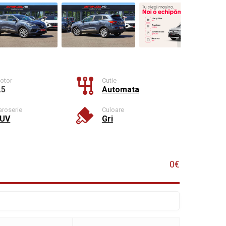
otor
Cutie
.5
Automata
aroserie
Culoare
UV
Gri
0€