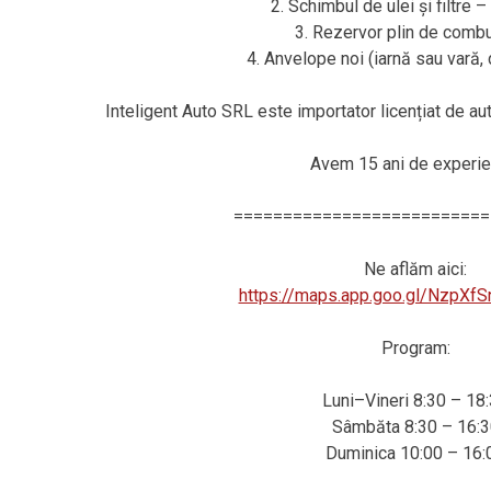
2. Schimbul de ulei și filtre 
3. Rezervor plin de combus
4. Anvelope noi (iarnă sau vară
Inteligent Auto SRL este importator licențiat de a
Avem 15 ani de experie
==========================
Ne aflăm aici:
https://maps.app.goo.gl/NzpXf
Program:
Luni–Vineri 8:30 – 18
Sâmbăta 8:30 – 16:3
Duminica 10:00 – 16: