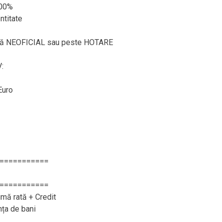
100%
ntitate
ează NEOFICIAL sau peste HOTARE
:
Euro
===========
===========
imă rată + Credit
nța de bani