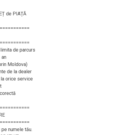
REȚ de PIAȚĂ
===========
===========
limita de parcurs
 an
 prin Moldova)
e de la dealer
 la orice service
t
 corectă
===========
RE
===========
i pe numele tău.