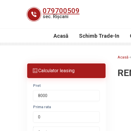
Skip
079700509
to
sec. Rîșcani
content
Acasă
Schimb Trade-In
Acasă
RE
Calculator leasing
Pret
Prima rata
Perioada leasing