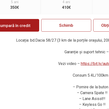
5 ani
4 ani
350€
410€
Schimb
Obț
umpară în credit
Locația: bd.Dacia 58/27 (3 km de la porțile orașului, 20
Garanție
ș
i suport tehnic –
Vezi video –
https://bit.ly/a
Consum 5.4L/100km 
– Pornire de la buton 
– Camera Spate !!
– Lane Asisst!!
– Keyless Go !!