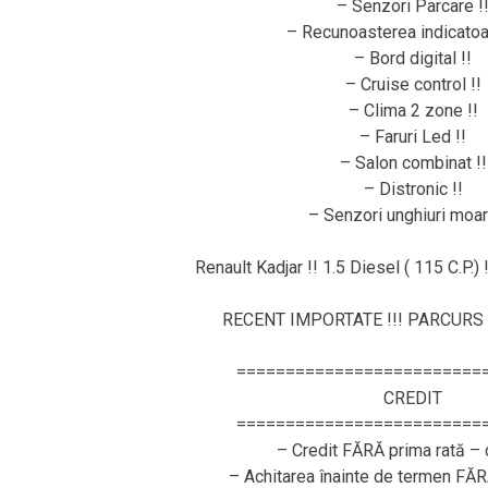
– Senzori Parcare !
– Recunoasterea indicatoar
– Bord digital !!
– Cruise control !!
– Clima 2 zone !!
– Faruri Led !!
– Salon combinat !!
– Distronic !!
– Senzori unghiuri moart
Renault Kadjar !! 1.5 Diesel ( 115 C.P.)
RECENT IMPORTATE !!! PARCURS 
=========================
CREDIT
=========================
– Credit FĂRĂ prima rată – 
– Achitarea înainte de termen FĂ