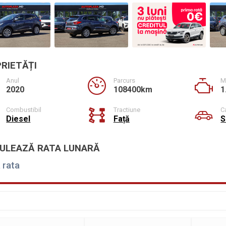
RIETĂȚI
Anul
Parcurs
M
2020
108400km
1
Combustibil
Tractiune
C
Diesel
Față
S
ULEAZĂ RATA LUNARĂ
 rata