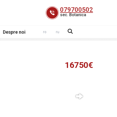
079700502
sec. Botanica
Despre noi
ro
ru
16750€