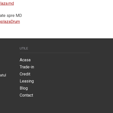
plaza.md
vrate spre MD
utoplazaDrum
UTILE
Acasa
Trade-in
Credit
atul
Leasing
Blog
Contact