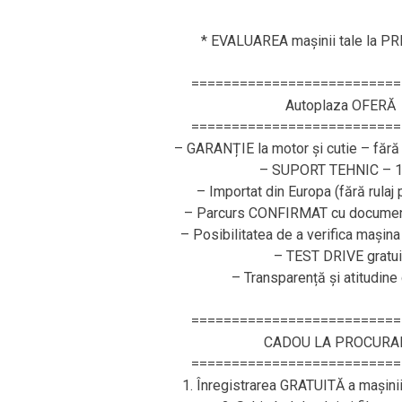
* EVALUAREA mașinii tale la P
==========================
Autoplaza OFERĂ
==========================
– GARANȚIE la motor și cutie – fără 
– SUPORT TEHNIC – 1
– Importat din Europa (fără rulaj
– Parcurs CONFIRMAT cu document
– Posibilitatea de a verifica mașina
– TEST DRIVE gratui
– Transparență și atitudine
==========================
CADOU LA PROCURA
==========================
1. Înregistrarea GRATUITĂ a mașini