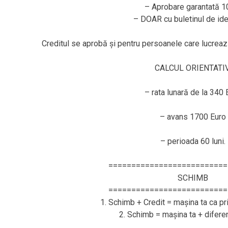
– Aprobare garantată 
– DOAR cu buletinul de ide
Creditul se aprobă și pentru persoanele care lucr
CALCUL ORIENTATIV
– rata lunară de la 340 
– avans 1700 Euro
– perioada 60 luni.
==========================
SCHIMB
==========================
1. Schimb + Credit = mașina ta ca pr
2. Schimb = mașina ta + difere