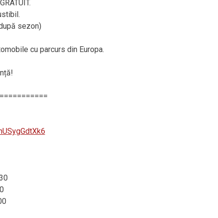
– GRATUIT.
tibil.
, după sezon)
utomobile cu parcurs din Europa.
nță!
===========
SnUSygGdtXk6
:30
0
00