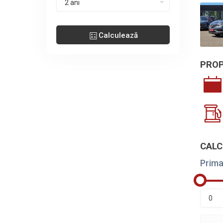
2 ani
Calculează
PROP
CALC
Prima