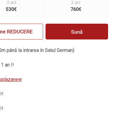
3 ani
2 ani
530€
760€
ine REDUCERE
Sună
0m până la intrarea în Satul German)
 1 an !!
utoplazanew
!!
!!