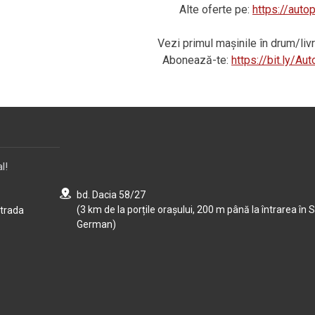
Alte oferte pe:
https://auto
Vezi primul mașinile în drum/li
Abonează-te:
https://bit.ly/A
l!
bd. Dacia 58/27
(3 km de la porțile orașului, 200 m până la întrarea în S
strada
German)