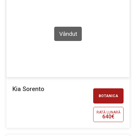
Vândut
Kia Sorento
BOTANICA
RATĂ LUNARĂ
640€