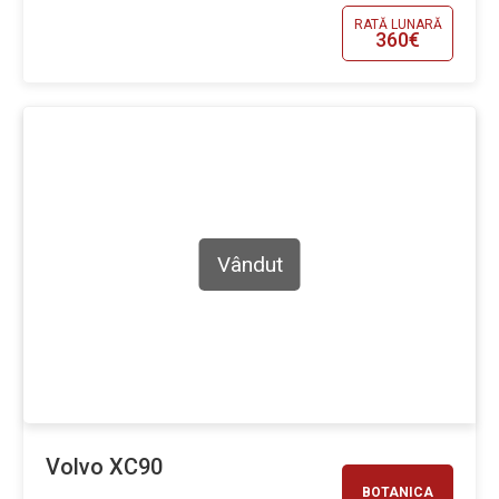
RATĂ LUNARĂ
360€
Vândut
Volvo XC90
BOTANICA