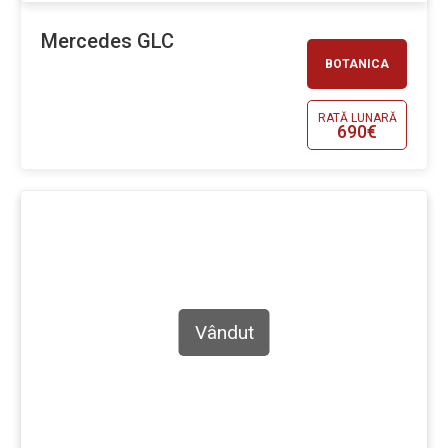
Mercedes GLC
BOTANICA
RATĂ LUNARĂ
690€
Vândut