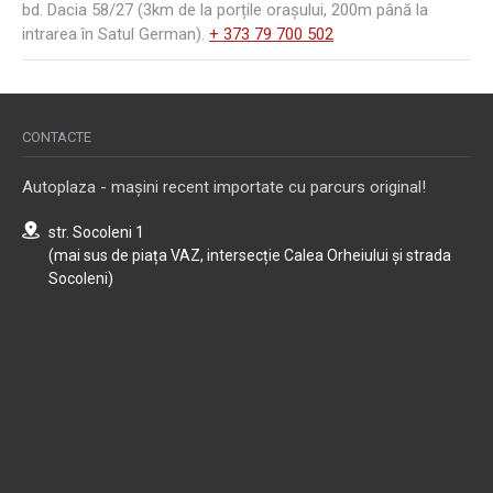
bd. Dacia 58/27 (3km de la porțile orașului, 200m până la
intrarea în Satul German).
+ 373 79 700 502
CONTACTE
Autoplaza - mașini recent importate cu parcurs original!
str. Socoleni 1
(mai sus de piața VAZ, intersecție Calea Orheiului și strada
Socoleni)