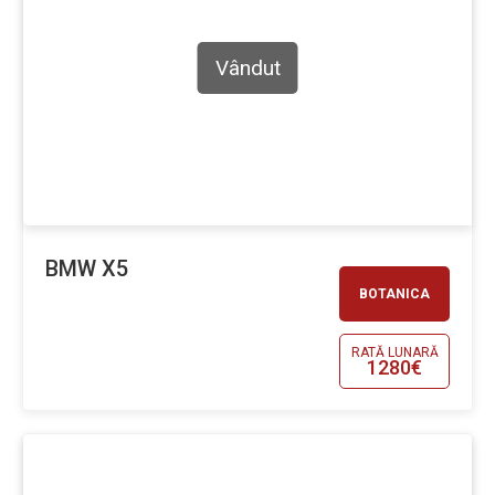
Vândut
BMW X5
BOTANICA
RATĂ LUNARĂ
1280€