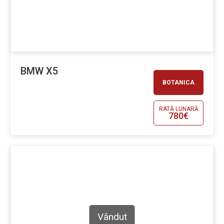
BMW X5
BOTANICA
RATĂ LUNARĂ
780€
Vândut