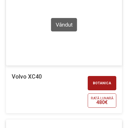
Vândut
Volvo XC40
BOTANICA
RATĂ LUNARĂ
480€