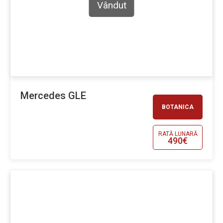
Vândut
Mercedes GLE
BOTANICA
RATĂ LUNARĂ
490€