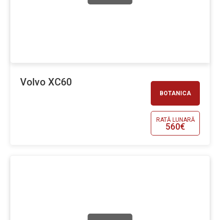
Volvo XC60
BOTANICA
RATĂ LUNARĂ
560€