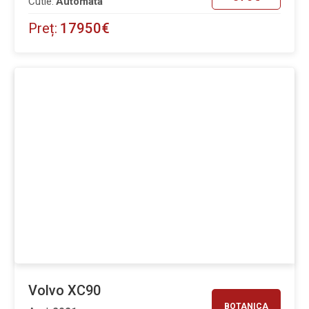
Cutie:
Automata
Preț:
17950€
Volvo XC90
BOTANICA