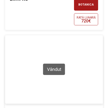
BOTANICA
RATĂ LUNARĂ
720€
Vândut