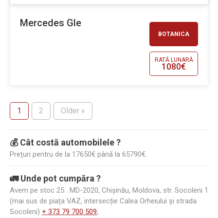
Mercedes Gle
BOTANICA
RATĂ LUNARĂ
1080€
1
2
Older »
💰 Cât costă automobilele ?
Prețuri pentru de la 17650€ până la 65790€.
🚛 Unde pot cumpăra ?
Avem pe stoc 25 . MD-2020, Chișinău, Moldova, str. Socoleni 1
(mai sus de piața VAZ, intersecție Calea Orheiului și strada
Socoleni)
+ 373 79 700 509
,