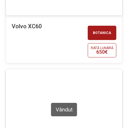
Volvo XC60
BOTANICA
RATĂ LUNARĂ
650€
Vândut