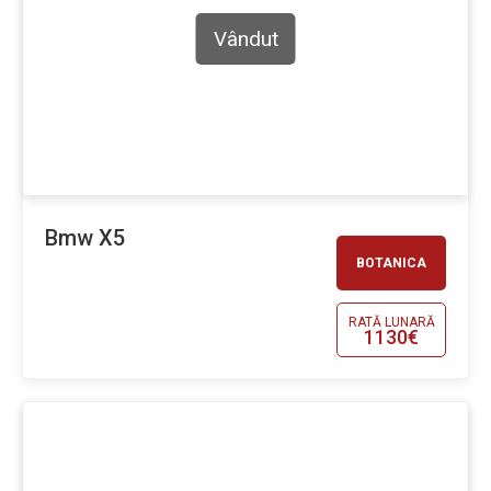
Vândut
Bmw X5
BOTANICA
RATĂ LUNARĂ
1130€