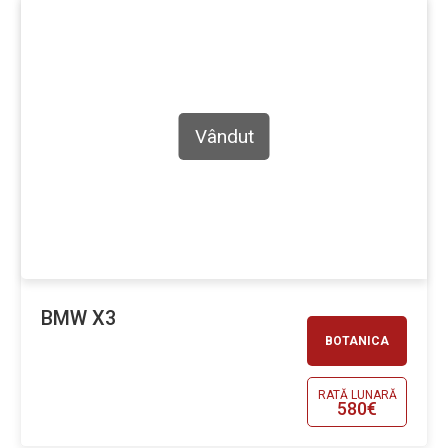
Vândut
BMW X3
BOTANICA
RATĂ LUNARĂ
580€