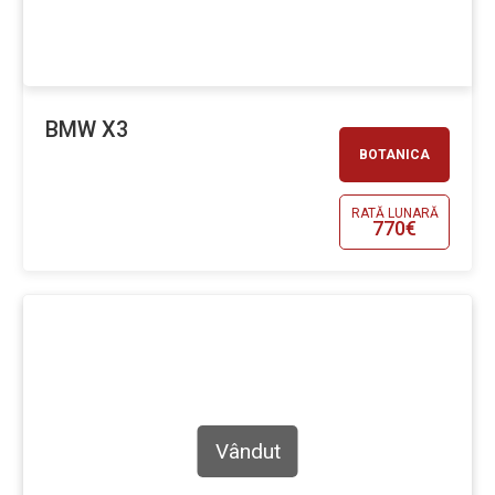
BMW X3
BOTANICA
RATĂ LUNARĂ
770€
Vândut