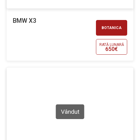
BMW X3
BOTANICA
RATĂ LUNARĂ
650€
Vândut