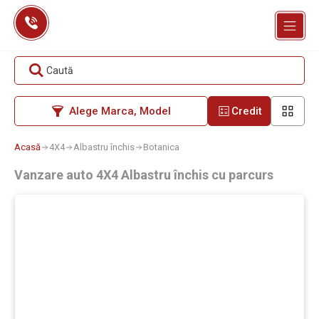
Skip
to
content
Caută
Alege Marca, Model
Credit
Acasă
4X4
Albastru închis
Botanica
Vanzare auto 4X4 Albastru închis cu parcurs