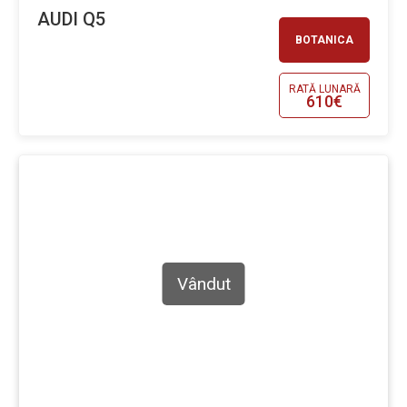
AUDI Q5
BOTANICA
RATĂ LUNARĂ
610€
Vândut