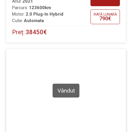
Anul:
2021
Parcurs:
123600km
Motor:
2.0 Plug-In Hybrid
RATĂ LUNARĂ
790€
Cutie:
Automata
Preț:
38450€
Vândut