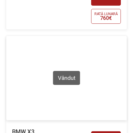
RATĂ LUNARĂ
760€
Vândut
BMW X3