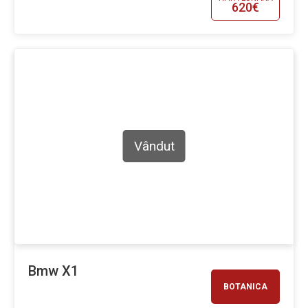
620€
Vândut
Bmw X1
BOTANICA