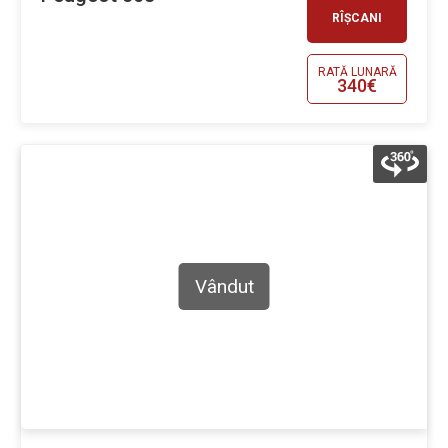
RÎȘCANI
RATĂ LUNARĂ
340€
Vândut