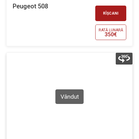
Peugeot 508
RÎȘCANI
RATĂ LUNARĂ
350€
Vândut