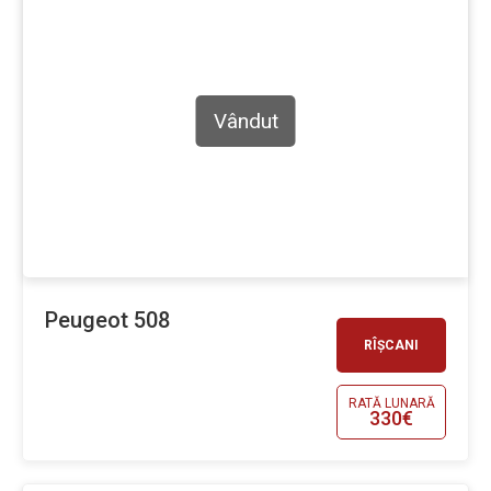
Vândut
Peugeot 508
RÎȘCANI
RATĂ LUNARĂ
330€