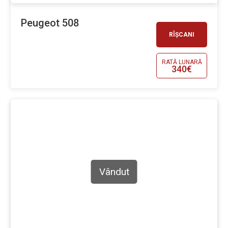
Peugeot 508
RÎȘCANI
RATĂ LUNARĂ
340€
Vândut