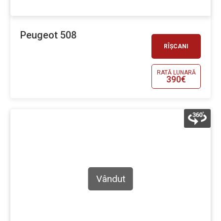
Peugeot 508
RÎȘCANI
RATĂ LUNARĂ
390€
Vândut