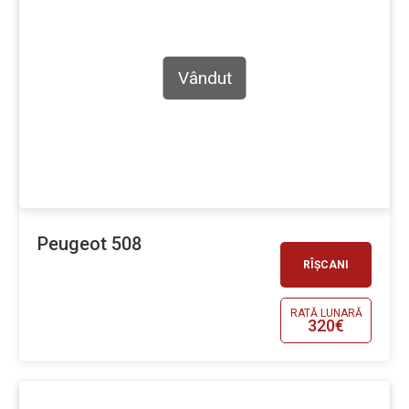
Vândut
Peugeot 508
RÎȘCANI
RATĂ LUNARĂ
320€