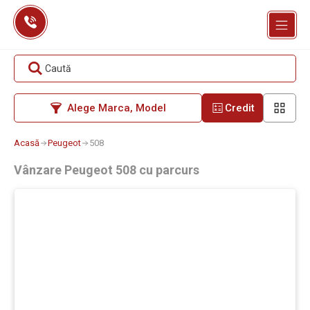
Skip
to
content
Caută
Alege Marca, Model
Credit
Acasă
Peugeot
508
Vânzare Peugeot 508 cu parcurs