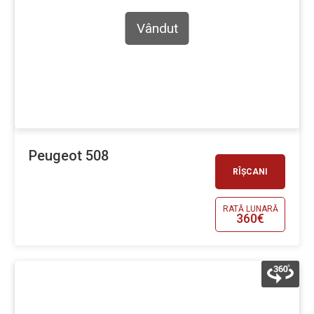
Vândut
Peugeot 508
RÎȘCANI
RATĂ LUNARĂ
360€