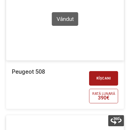
Vândut
Peugeot 508
RÎȘCANI
RATĂ LUNARĂ
390€