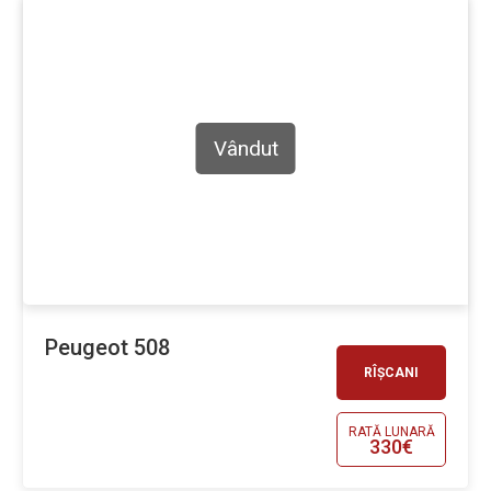
Vândut
Peugeot 508
RÎȘCANI
RATĂ LUNARĂ
330€