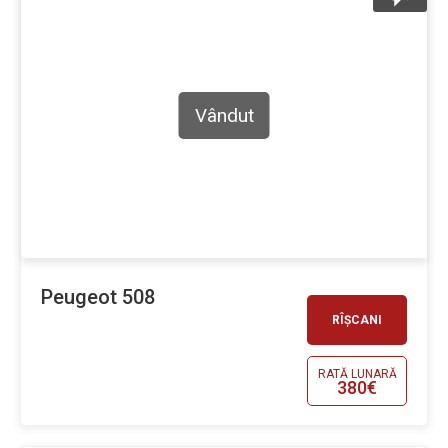
Vândut
Peugeot 508
RÎȘCANI
RATĂ LUNARĂ
380€