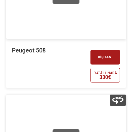
Peugeot 508
RÎȘCANI
RATĂ LUNARĂ
330€