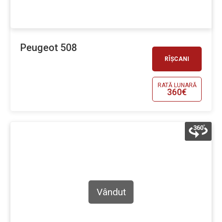
Peugeot 508
RÎȘCANI
RATĂ LUNARĂ
360€
Vândut