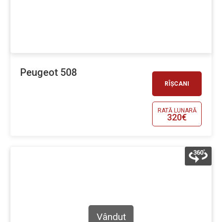
Peugeot 508
RÎȘCANI
RATĂ LUNARĂ
320€
Vândut