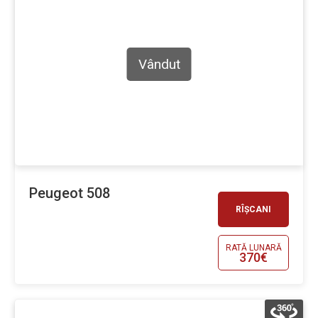
Vândut
Peugeot 508
RÎȘCANI
RATĂ LUNARĂ
370€