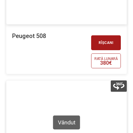
Peugeot 508
RÎȘCANI
RATĂ LUNARĂ
380€
Vândut