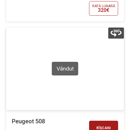
RATĂ LUNARĂ
320€
Vândut
Peugeot 508
RÎȘCANI