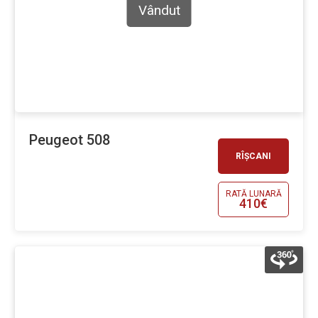
Vândut
Peugeot 508
RÎȘCANI
RATĂ LUNARĂ
410€