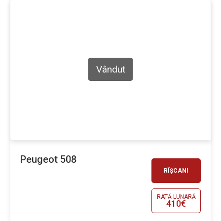
Vândut
Peugeot 508
RÎȘCANI
RATĂ LUNARĂ
410€