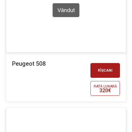
Vândut
Peugeot 508
RÎȘCANI
RATĂ LUNARĂ
320€