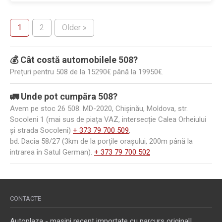
1
2
Older »
💰 Cât costă automobilele 508?
Prețuri pentru 508 de la 15290€ până la 19950€.
🚛 Unde pot cumpăra 508?
Avem pe stoc 26 508. MD-2020, Chișinău, Moldova, str.
Socoleni 1 (mai sus de piața VAZ, intersecție Calea Orheiului
și strada Socoleni)
+ 373 79 700 509
,
bd. Dacia 58/27 (3km de la porțile orașului, 200m până la
intrarea în Satul German).
+ 373 79 700 502
CONTACTE
Autoplaza - mașini recent importate cu parcurs original!