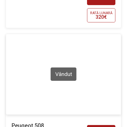
RATĂ LUNARĂ
320€
Vândut
Peugeot 508