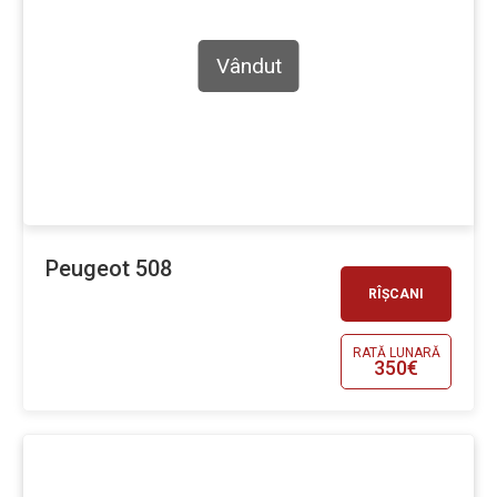
Vândut
Peugeot 508
RÎȘCANI
RATĂ LUNARĂ
350€