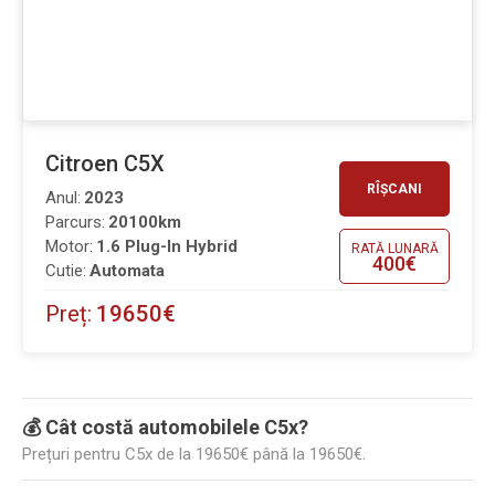
Citroen C5X
RÎȘCANI
Anul:
2023
Parcurs:
20100km
Motor:
1.6 Plug-In Hybrid
RATĂ LUNARĂ
400€
Cutie:
Automata
Preț:
19650€
💰 Cât costă automobilele C5x?
Prețuri pentru C5x de la 19650€ până la 19650€.