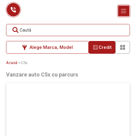
Skip
to
content
Caută
Alege Marca, Model
Credit
Acasă
C5x
Vanzare auto C5x cu parcurs