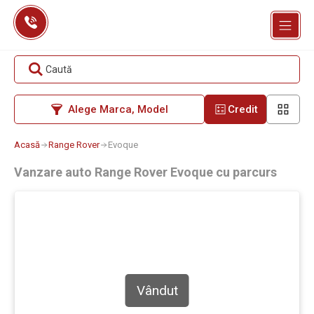
Skip
to
content
Caută
Alege Marca, Model
Credit
Acasă
Range Rover
Evoque
Vanzare auto Range Rover Evoque cu parcurs
Vândut