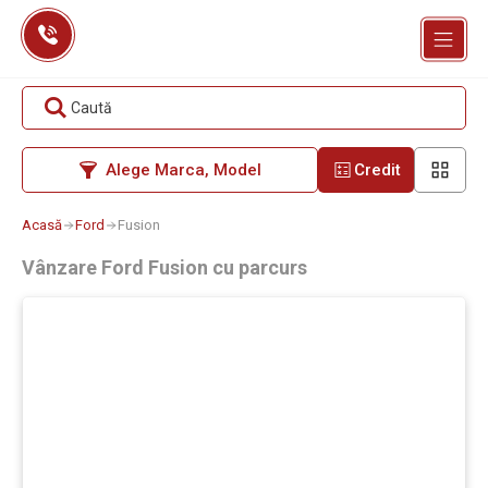
Skip
to
content
Caută
Alege Marca, Model
Credit
Acasă
Ford
Fusion
Vânzare Ford Fusion cu parcurs