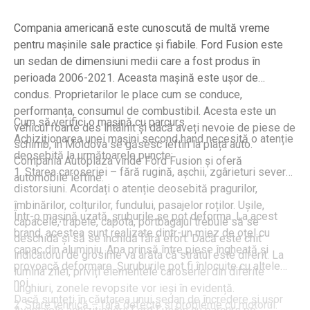
Compania americană este cunoscută de multă vreme
pentru mașinile sale practice și fiabile. Ford Fusion este
un sedan de dimensiuni medii care a fost produs în
perioada 2006-2021. Aceasta mașină este ușor de
condus. Proprietarilor le place cum se conduce,
performanța, consumul de combustibil. Acesta este un
Cum să verifici o mașină cu parcurs
vehicul foarte des întâlnit și dacă aveți nevoie de piese de
Achiziționarea unei mașini second hand necesită o atenție
schimb, în ​​Moldova se găsesc ieftin la piața auto.
deosebită la următoarele puncte:
Compania Autoplaza vinde Ford Fusion și oferă
1. Starea caroseriei – fără rugină, așchii, zgârieturi severe,
automobile ieftine.
distorsiuni. Acordați o atenție deosebită pragurilor,
îmbinărilor, colțurilor, fundului, pasajelor roților. Ușile,
Într-o mașină uzată, șruburile se pot deforma. La acest
capacele, trapele, capota, portbagajul trebuie să se
brand, acestea sunt realizate dintr-un miez de oțel cu
deschidă și să se închidă fără efort. Dacă este chit
capac din aluminiu. Apa prinsă între piese îngheață și
indicatorul de grosime va arăta că stratul este diferit. La
provoacă deformare. Șuruburile pot fi înlocuite cu altele
lumina zilei, priviți elementele caroseriei din diferite
noi.
unghiuri, zonele revopsite vor ieși în evidență.
Dacă sunteți în căutarea unui sedan de încredere și ușor
2. Stare tehnică – fară defecte si probleme cu motorul.