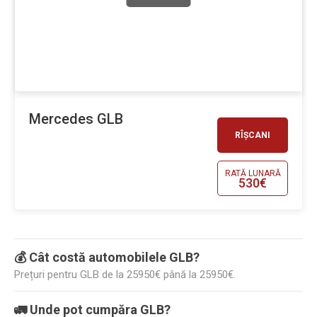
Mercedes GLB
RÎȘCANI
RATĂ LUNARĂ
530€
💰 Cât costă automobilele GLB?
Prețuri pentru GLB de la 25950€ până la 25950€.
🚛 Unde pot cumpăra GLB?