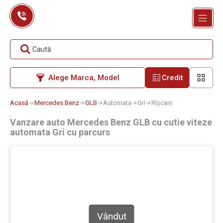
Skip
to
content
Caută
Alege Marca, Model
Credit
Acasă
Mercedes Benz
GLB
Automata
Gri
Rîșcani
Vanzare auto Mercedes Benz GLB cu cutie viteze
automata Gri cu parcurs
Vândut