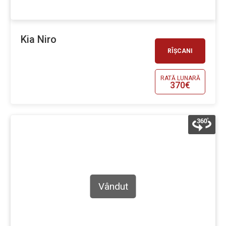
Kia Niro
RÎȘCANI
RATĂ LUNARĂ
370€
Vândut