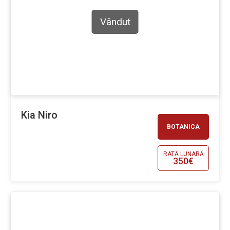
Vândut
Kia Niro
BOTANICA
RATĂ LUNARĂ
350€