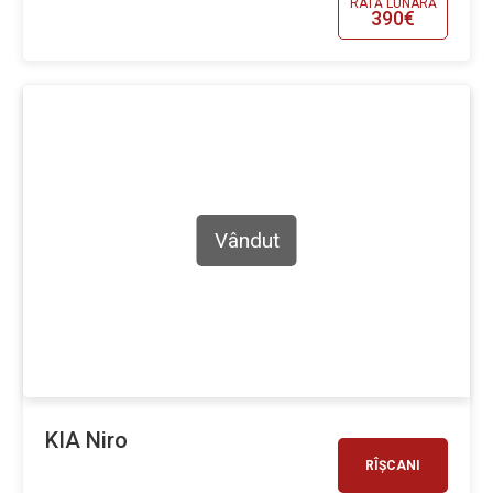
RATĂ LUNARĂ
390€
Vândut
KIA Niro
RÎȘCANI