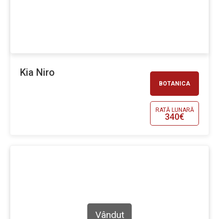
Kia Niro
BOTANICA
RATĂ LUNARĂ
340€
Vândut