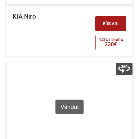
KIA Niro
RÎȘCANI
RATĂ LUNARĂ
330€
Vândut