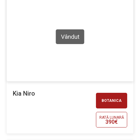
Vândut
Kia Niro
BOTANICA
RATĂ LUNARĂ
390€