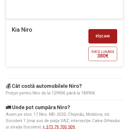
Kia Niro
RÎȘCANI
RATĂ LUNARĂ
380€
💰 Cât costă automobilele Niro?
Prețuri pentru Niro de la 12990€ până la 18990€.
🚛 Unde pot cumpăra Niro?
Avem pe stoc 17 Niro. MD-2020, Chișinău, Moldova, str.
Socoleni 1 (mai sus de piața VAZ, intersecție Calea Orheiului
și strada Socoleni)
+ 373 79 700 509
,