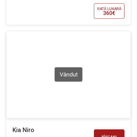
RATĂ LUNARĂ
360€
Vândut
Kia Niro