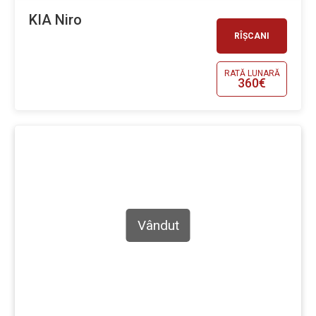
KIA Niro
RÎȘCANI
RATĂ LUNARĂ
360€
Vândut