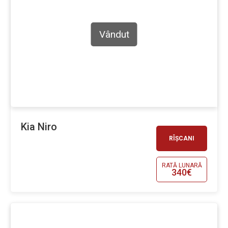
Vândut
Kia Niro
RÎȘCANI
RATĂ LUNARĂ
340€