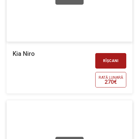
Kia Niro
RÎȘCANI
RATĂ LUNARĂ
270€