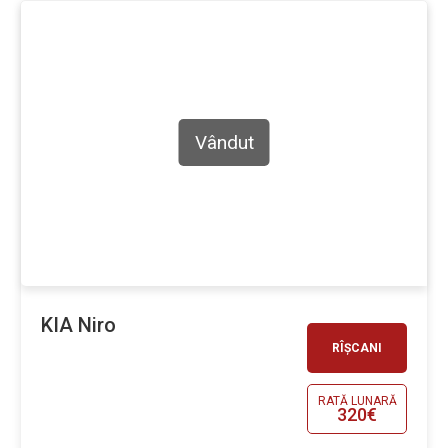
Vândut
KIA Niro
RÎȘCANI
RATĂ LUNARĂ
320€