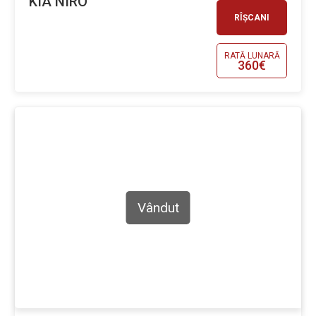
KIA NIRO
RÎȘCANI
RATĂ LUNARĂ
360€
Vândut