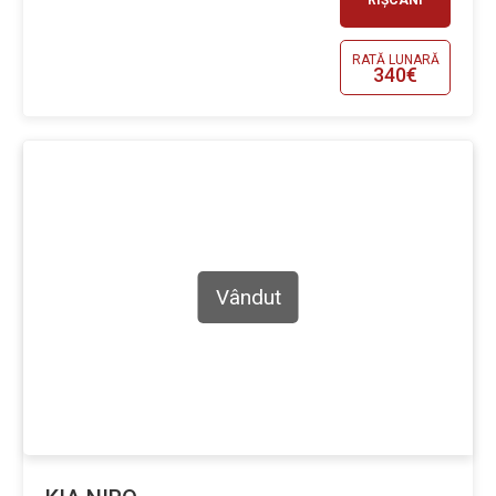
RÎȘCANI
RATĂ LUNARĂ
340€
Vândut