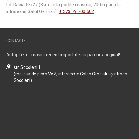
bd. Dacia 58/27 (3km de la porțile orașului, 200m până la
intrarea în Satul German).
+ 373 79 700 502
CONTACTE
Autoplaza - mașini recent importate cu parcurs original!
str. Socoleni 1
(mai sus de piața VAZ, intersecție Calea Orheiului și strada
Socoleni)