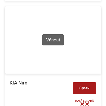
Vândut
KIA Niro
RÎȘCANI
RATĂ LUNARĂ
360€