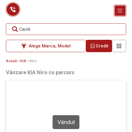
Skip
to
content
Caută
Alege Marca, Model
Credit
Acasă
KIA
Niro
Vânzare KIA Niro cu parcurs
Vândut