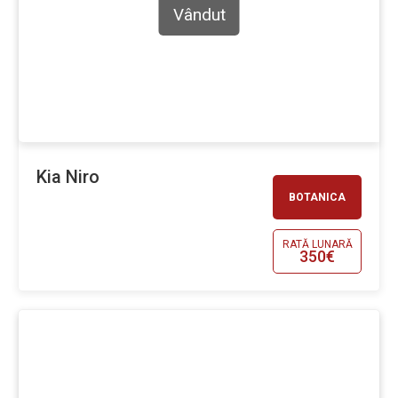
Vândut
Kia Niro
BOTANICA
RATĂ LUNARĂ
350€