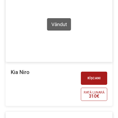
Vândut
Kia Niro
RÎȘCANI
RATĂ LUNARĂ
310€