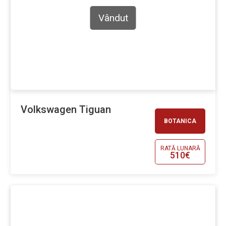
Vândut
Volkswagen Tiguan
BOTANICA
RATĂ LUNARĂ
510€