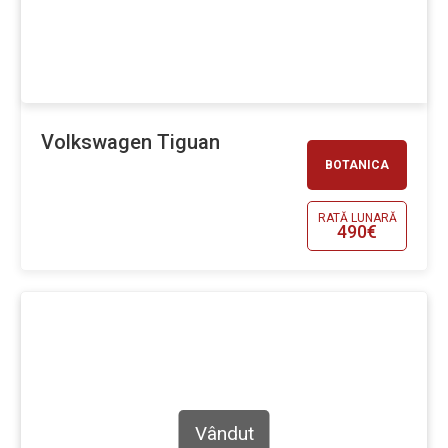
Volkswagen Tiguan
BOTANICA
RATĂ LUNARĂ
490€
Vândut