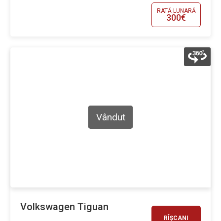
RATĂ LUNARĂ
300€
Vândut
Volkswagen Tiguan
RÎȘCANI