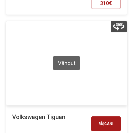
310€
Vândut
Volkswagen Tiguan
RÎȘCANI