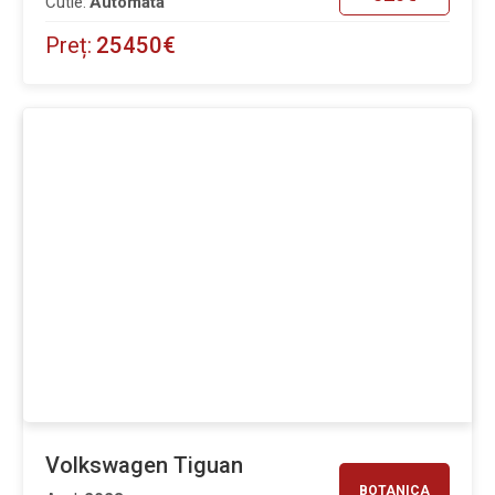
Cutie:
Automata
Preț:
25450€
Volkswagen Tiguan
BOTANICA