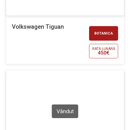
Volkswagen Tiguan
BOTANICA
RATĂ LUNARĂ
450€
Vândut