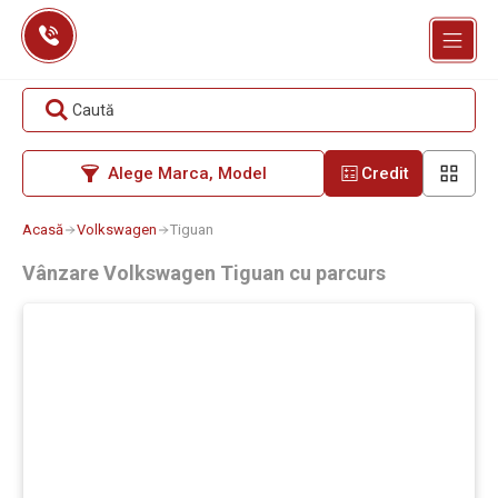
Skip
to
content
Caută
Alege Marca, Model
Credit
Acasă
Volkswagen
Tiguan
Vânzare Volkswagen Tiguan cu parcurs