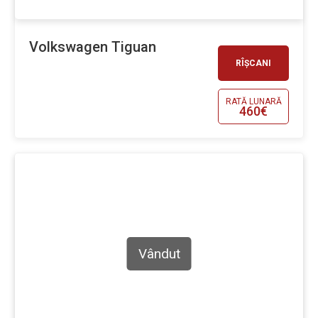
Volkswagen Tiguan
RÎȘCANI
RATĂ LUNARĂ
460€
Vândut