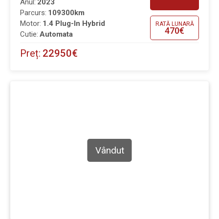
Anul:
2023
Parcurs:
109300km
Motor:
1.4 Plug-In Hybrid
RATĂ LUNARĂ
470€
Cutie:
Automata
Preț:
22950€
Vândut