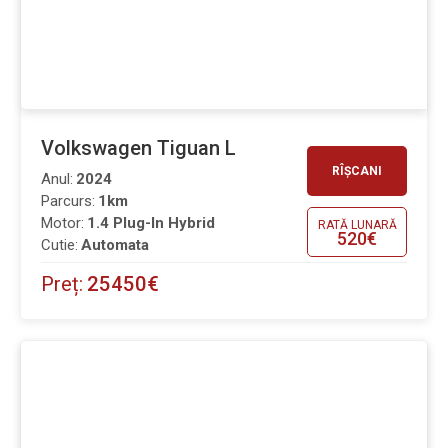
Volkswagen Tiguan L
RÎȘCANI
Anul:
2024
Parcurs:
1km
Motor:
1.4 Plug-In Hybrid
RATĂ LUNARĂ
520€
Cutie:
Automata
Preț:
25450€