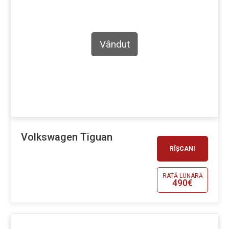
Vândut
Volkswagen Tiguan
RÎȘCANI
RATĂ LUNARĂ
490€