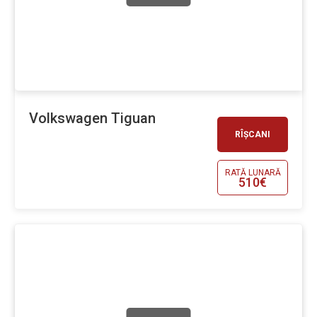
Volkswagen Tiguan
RÎȘCANI
RATĂ LUNARĂ
510€