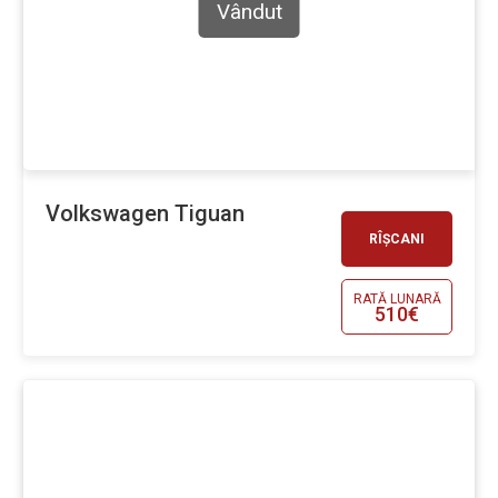
Vândut
Volkswagen Tiguan
RÎȘCANI
RATĂ LUNARĂ
510€