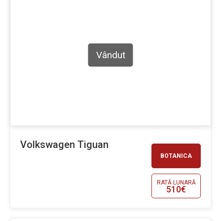
Vândut
Volkswagen Tiguan
BOTANICA
RATĂ LUNARĂ
510€