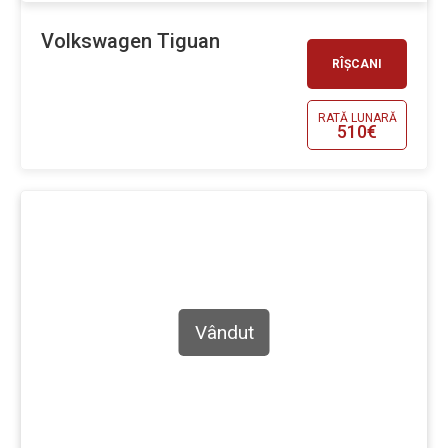
Volkswagen Tiguan
RÎȘCANI
RATĂ LUNARĂ
510€
Vândut