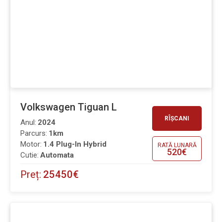
Volkswagen Tiguan L
RÎȘCANI
Anul:
2024
Parcurs:
1km
Motor:
1.4 Plug-In Hybrid
RATĂ LUNARĂ
520€
Cutie:
Automata
Preț:
25450€