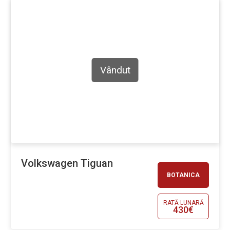
Vândut
Volkswagen Tiguan
BOTANICA
RATĂ LUNARĂ
430€