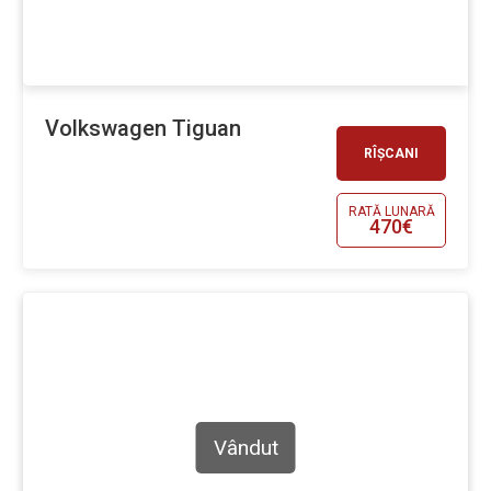
Volkswagen Tiguan
RÎȘCANI
RATĂ LUNARĂ
470€
Vândut