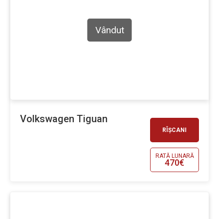
Vândut
Volkswagen Tiguan
RÎȘCANI
RATĂ LUNARĂ
470€