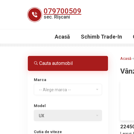
Skip
079700509
to
sec. Rîșcani
content
Acasă
Schimb Trade-In
Acasă
Cauta automobil
Vân
Marca
-- Alege marca --
Model
UX
2245
Cutia de viteze
Lexus 