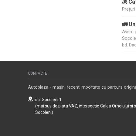
💰 Câ
Prețur
🚛 Un
Avem pe
Socole
bd. Dac
CONTACTE
Autoplaza - mașini recent importate cu parcurs origina
str. Socoleni 1
(mai sus de piața VAZ, intersecție Calea Orheiului și 
Socoleni)