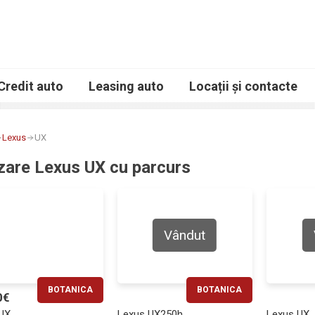
Credit auto
Leasing auto
Locații și contacte
Lexus
UX
zare Lexus UX cu parcurs
Vândut
BOTANICA
BOTANICA
0€
RATĂ LUNARĂ
RATĂ LUNARĂ
UX
Lexus UX250h
Lexus UX