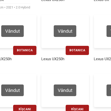
460€
410€
0km
2021
2.0 Hybrid
Vândut
Vândut
BOTANICA
BOTANICA
RATĂ LUNARĂ
RATĂ LUNARĂ
 UX250h
Lexus UX250h
Lexus UX
470€
440€
Vândut
Vândut
RÎȘCANI
RÎȘCANI