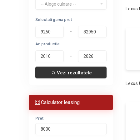
-- Alege culoare --
Lexus
Selectati gama pret
-
An productie
-
Vezi rezultatele
Lexus 
Calculator leasing
Pret