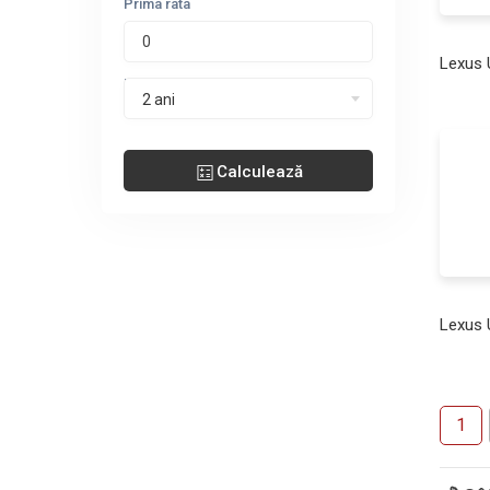
Prima rata
Lexus 
Perioada leasing
2 ani
Calculează
Lexus 
1