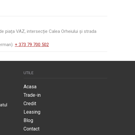
 piața VAZ, intersecție Calea Orheiului și strada
German).
+ 373 79 700 502
UTILE
Acasa
Trade-in
Credit
atul
Leasing
Blog
Contact