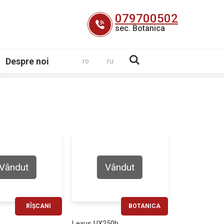
079700502
sec. Botanica
Despre noi
ro
ru
Vândut
Vândut
RÎȘCANI
BOTANICA
RATĂ LUNARĂ
RATĂ LUNARĂ
Lexus UX250h