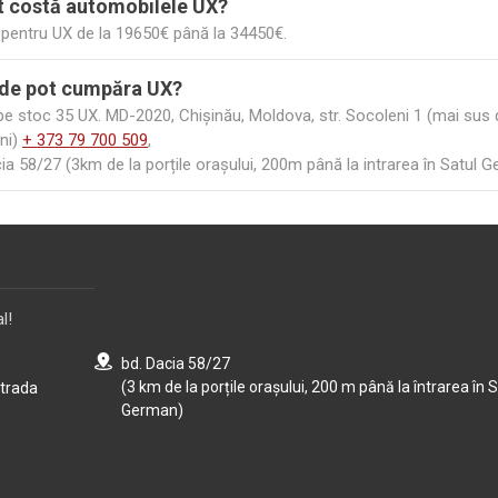
t costă automobilele UX?
i pentru UX de la 19650€ până la 34450€.
de pot cumpăra UX?
 stoc 35 UX. MD-2020, Chișinău, Moldova, str. Socoleni 1 (mai sus de
ni)
+ 373 79 700 509
,
ia 58/27 (3km de la porțile orașului, 200m până la intrarea în Satul 
l!
bd. Dacia 58/27
(3 km de la porțile orașului, 200 m până la întrarea în S
strada
German)