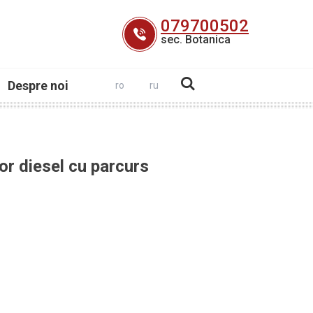
079700502
sec. Botanica
Despre noi
ro
ru
r diesel cu parcurs