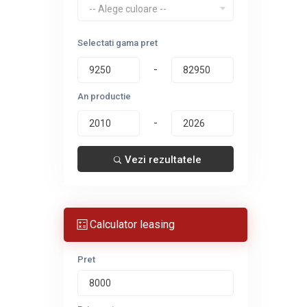
-- Alege culoare --
Selectati gama pret
-
An productie
-
Vezi rezultatele
Calculator leasing
Pret