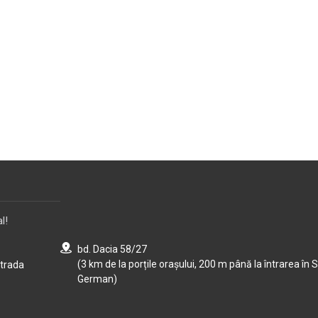
l!
bd. Dacia 58/27
(3 km de la porțile orașului, 200 m până la întrarea în S
strada
German)