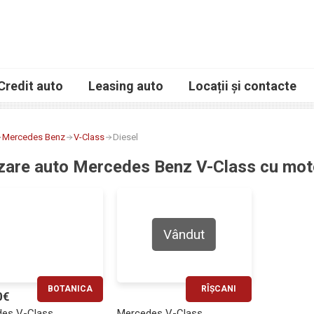
Credit auto
Leasing auto
Locații și contacte
Mercedes Benz
V-Class
Diesel
zare auto Mercedes Benz V-Class cu moto
Vândut
BOTANICA
RÎȘCANI
0€
RATĂ LUNARĂ
RATĂ LUNARĂ
es V-Class
Mercedes V-Class