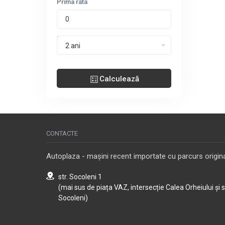
Prima rata
Perioada leasing
2 ani
Calculează
CONTACTE
Autoplaza - mașini recent importate cu parcurs origina
str. Socoleni 1
(mai sus de piața VAZ, intersecție Calea Orheiului și 
Socoleni)