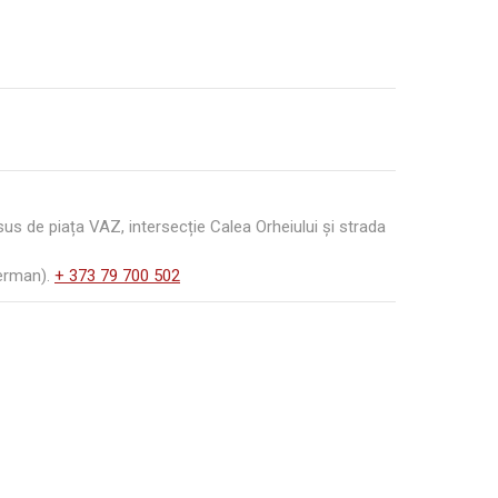
s de piața VAZ, intersecție Calea Orheiului și strada
German).
+ 373 79 700 502