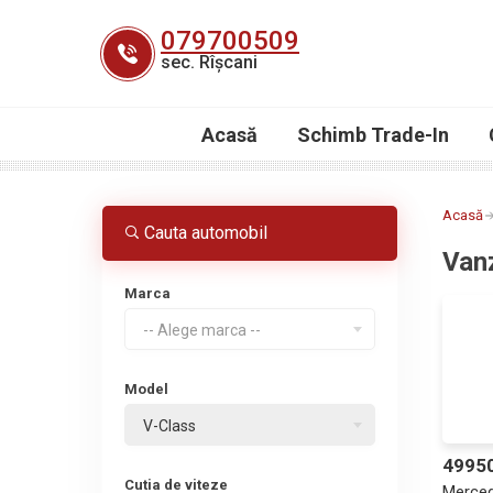
Skip
079700509
to
sec. Rîșcani
content
Acasă
Schimb Trade-In
Acasă
Cauta automobil
Van
Marca
-- Alege marca --
Model
V-Class
4995
Cutia de viteze
Merced