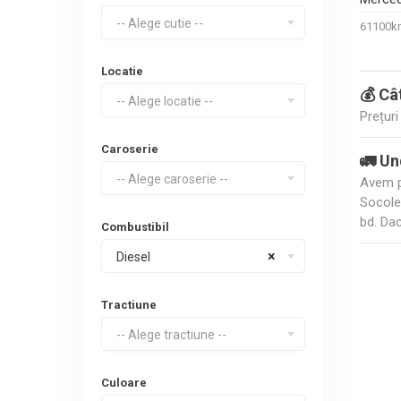
-- Alege cutie --
61100
Locatie
💰 Câ
-- Alege locatie --
Prețur
Caroserie
🚛 Un
-- Alege caroserie --
Avem pe
Socole
bd. Dac
Combustibil
×
Diesel
Tractiune
-- Alege tractiune --
Culoare