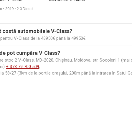
1030€
910€
km
2019
2.0 Diesel
t costă automobilele V-Class?
i pentru V-Class de la 43950€ până la 49950€.
de pot cumpăra V-Class?
 stoc 2 V-Class. MD-2020, Chișinău, Moldova, str. Socoleni 1 (mai su
ni)
+ 373 79 700 509
,
ia 58/27 (3km de la porțile orașului, 200m până la intrarea în Satul 