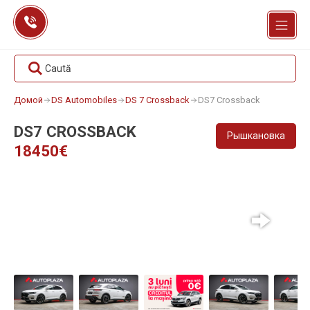
Перейти
к
содержанию
Caută
Домой
DS Automobiles
DS 7 Crossback
DS7 Crossback
DS7 CROSSBACK
Рышкановка
18450€