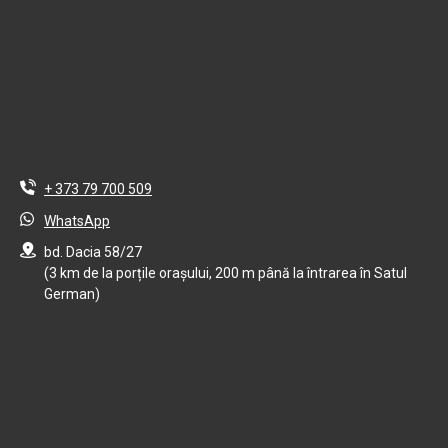
+ 373 79 700 509
WhatsApp
bd. Dacia 58/27
(3 km de la porțile orașului, 200 m până la întrarea în Satul
German)