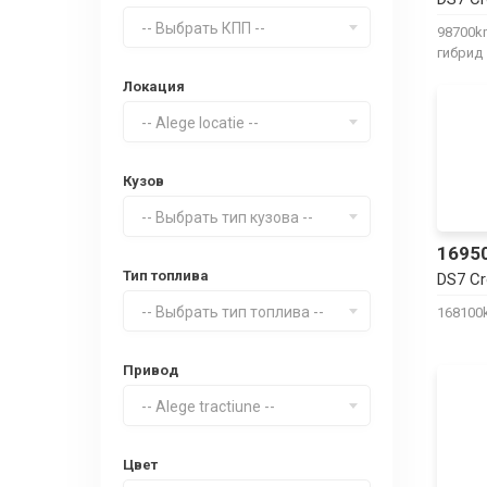
-- Выбрать КПП --
98700
гибрид
Локация
-- Alege locatie --
Кузов
-- Выбрать тип кузова --
1695
Тип топлива
DS7 C
-- Выбрать тип топлива --
16810
Привод
-- Alege tractiune --
Цвет