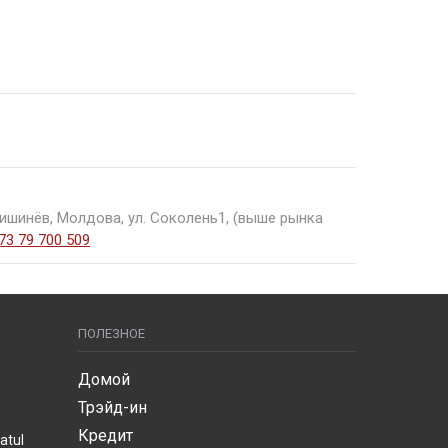
Кишинёв, Молдова, ул. Соколень1, (выше рынка
73 79 700 509
ПОЛЕЗНОЕ
Домой
Трэйд-ин
Кредит
atul