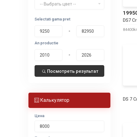
-- Выбрать цвет --
1995
Selectati gama pret
DS7 C
84400
-
An productie
-
Посмотреть результат
DS 7 C
Калькулятор
Цена