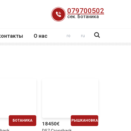
079700502
сек. Ботаника
контакты
О нас
ro
ru
БОТАНИКА
РЫШКАНОВКА
18450€
ЕЖЕМЕСЯЧНО
ЕЖЕМЕСЯЧНО
sback
DS7 Crossback