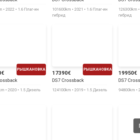
470€
450€
km
2022
1.6 Плаг-ин
101600km
2021
1.6 Плаг-ин
126300km
гибрид
гибрид
РЫШКАНОВКА
РЫШКАНОВКА
0€
17390€
19950€
ЕЖЕМЕСЯЧНО
ЕЖЕМЕСЯЧНО
rossback
DS7 Crossback
DS7 Cros
350€
360€
0km
2020
1.5 Дизель
124100km
2019
1.5 Дизель
94800km