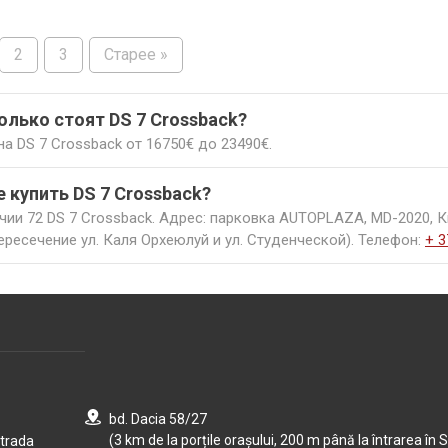
2
3
Старее »
олько стоят DS 7 Crossback?
а DS 7 Crossback от 16750€ до 23490€.
е купить DS 7 Crossback?
чии 72 DS 7 Crossback. Адрес: парковка AUTOPLAZA, MD-2020, 
ересечение ул. Каля Орхеюлуй и ул. Студенческой). Телефон:
+ 3
bd. Dacia 58/27
(3 km de la porțile orașului, 200 m până la întrarea în S
strada