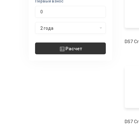
Первый взнос
Срок лизинга
2 года
DS7 C
Расчет
DS7 C