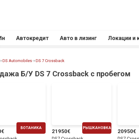
Ин
Автокредит
Авто в лизинг
Локации и 
DS Automobiles
DS 7 Crossback
дажа Б/У DS 7 Crossback с пробегом
БОТАНИКА
РЫШКАНОВКА
0€
21950€
20950€
ЕЖЕМЕСЯЧНО
ЕЖЕМЕСЯЧНО
rossback
DS7 Crossback
DS7 Cros