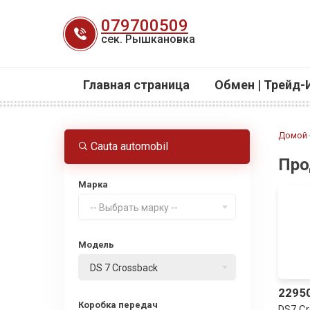
Перейти
079700509
к
сек. Рышкановка
содержанию
Главная страница
Обмен | Трейд-
Домой
Cauta automobil
Про
Марка
-- Выбрать марку --
Модель
DS 7 Crossback
2295
Коробка передач
DS7 C