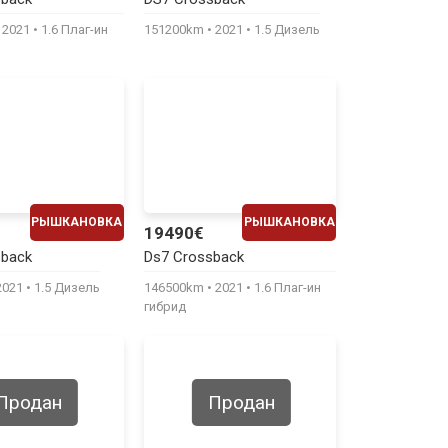
430€
380€
2021
1.6 Плаг-ин
151200km
2021
1.5 Дизель
РЫШКАНОВКА
РЫШКАНОВКА
19490€
ЕЖЕМЕСЯЧНО
ЕЖЕМЕСЯЧНО
sback
Ds7 Crossback
410€
400€
2021
1.5 Дизель
146500km
2021
1.6 Плаг-ин
гибрид
Продан
Продан