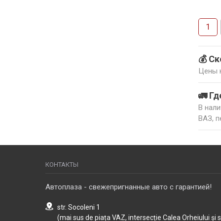
1
💰 Ск
Цены н
🚛 Гд
В нали
ВАЗ, п
КОНТАКТЫ
Автоплаза - свежепригнанные авто с гарантией!
str. Socoleni 1
(mai sus de piața VAZ, intersecție Calea Orheiului și 