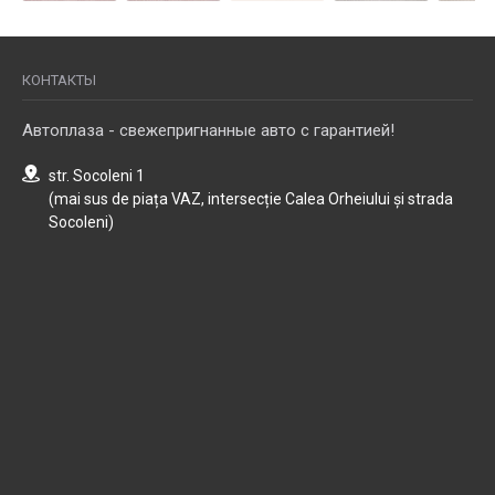
КОНТАКТЫ
Автоплаза - свежепригнанные авто с гарантией!
str. Socoleni 1
(mai sus de piața VAZ, intersecție Calea Orheiului și strada
Socoleni)