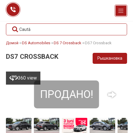
Перейти
к
содержанию
Caută
Домой
DS Automobiles
DS 7 Crossback
DS7 Crossback
DS7 CROSSBACK
Рышкановка
360 view
ПРОДАНО!