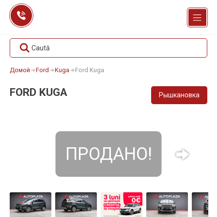
Перейти
к
содержанию
Caută
Домой
Ford
Kuga
Ford Kuga
FORD KUGA
Рышкановка
ПРОДАНО!