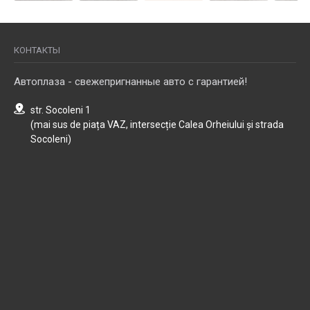
КОНТАКТЫ
Автоплаза - свежепригнанные авто с гарантией!
str. Socoleni 1
(mai sus de piața VAZ, intersecție Calea Orheiului și strada
Socoleni)