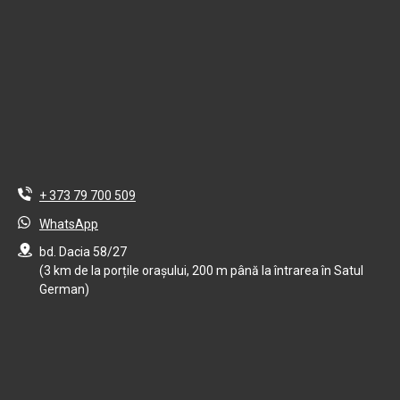
+ 373 79 700 509
WhatsApp
bd. Dacia 58/27
(3 km de la porțile orașului, 200 m până la întrarea în Satul
German)