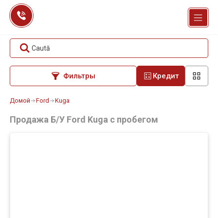
Перейти
к
содержанию
Caută
Фильтры
Кредит
Домой
Ford
Kuga
Продажа Б/У Ford Kuga с пробегом