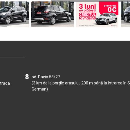
bd. Dacia 58/27
(3 km de la porțile orașului, 200 m până la întrarea în S
strada
German)