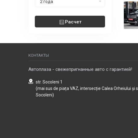
2 года
Расчет
КОНТАКТЫ
Автоплаза - свежепригнанные авто с гарантией!
str. Socoleni 1
(mai sus de piața VAZ, intersecție Calea Orheiului și 
Socoleni)