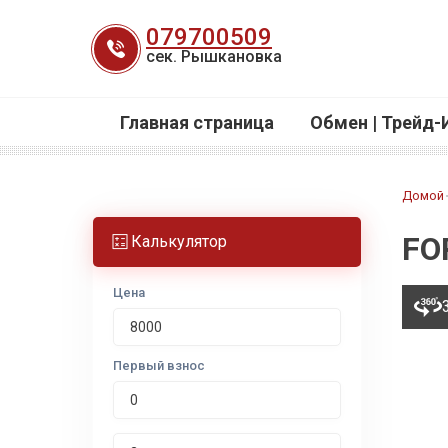
Перейти
079700509
к
сек. Рышкановка
содержанию
Главная страница
Обмен | Трейд-
Домой
FO
Калькулятор
Цена
Первый взнос
Срок лизинга