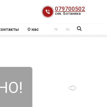
079700502
сек. Ботаника
контакты
О нас
ro
ru
НО!