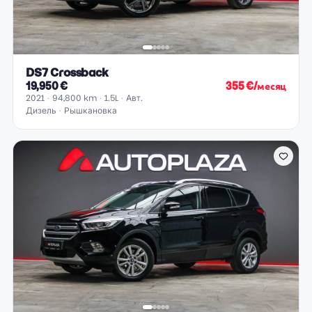
DS7 Crossback
19,950 €
355 €/месяц
2021
94,800 km
1.5L
Авт.
Дизель
Рышкановка