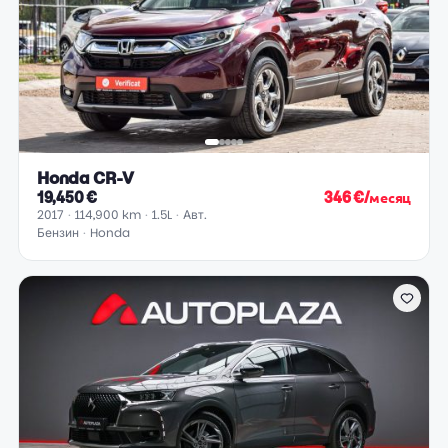
Honda CR-V
19,450 €
346 €/месяц
2017
114,900 km
1.5L
Авт.
Бензин
Honda