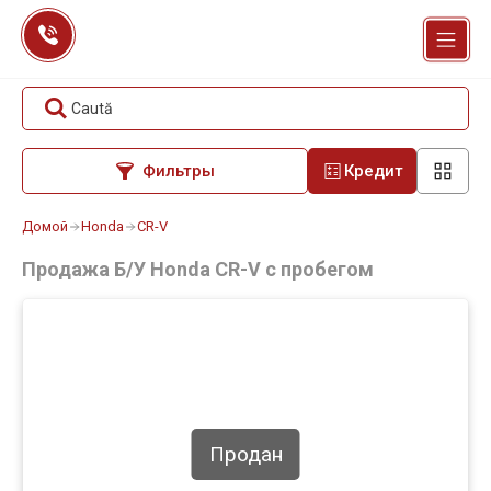
Перейти
к
содержанию
Caută
Фильтры
Кредит
Домой
Honda
CR-V
Продажа Б/У Honda CR-V с пробегом
Продан