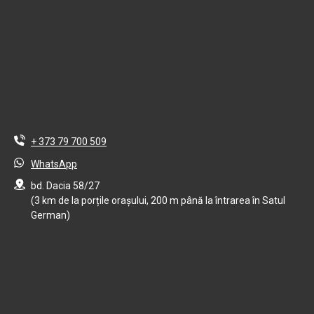
+ 373 79 700 509
WhatsApp
bd. Dacia 58/27
(3 km de la porțile orașului, 200 m până la întrarea în Satul
German)