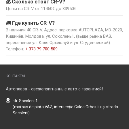
💰 Сколько стоят CR-V?
способности клиентов;
Цены на CR-V от 11450€ до 33950€.
• предлагают дополнительные скидки;
• организовывают сопровождение покупателям;
🚛 Где купить CR-V?
• предлагают различные формы финансирования ―
В наличии 40 CR-V. Адрес: парковка AUTOPLAZA, MD-2020,
лизинг, кредит, обмен trade-in;
Кишинёв, Молдова, ул. Соколень1, (выше рынка ВАЗ,
• бесплатно регистрируют авто;
пересечение ул. Каля Орхеюлуй и ул. Студенческой).
• преподносят в подарок комплект сезонной резины;
Телефон:
+ 373 79 700 509
• в течение года проводят техническое обслуживание
и предоставляют гарантию на коробку и мотор.
Honda CR-V из салона подержанных авто Autoplaza ―
это выгодно, престижно, надежно. Станьте
КОНТАКТЫ
владельцем комфортного транспорта по
привлекательной цене.
Автоплаза - свежепригнанные авто с гарантией!
str. Socoleni 1
(mai sus de piața VAZ, intersecție Calea Orheiului și strada
Socoleni)