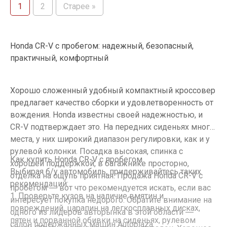
1
2
Старее »
Honda CR-V с пробегом: надежный, безопасный,
практичный, комфортный
Хорошо сложенный удобный компактный кроссовер
предлагает качество сборки и удовлетворенность от
вождения. Honda известны своей надежностью, и
CR-V подтверждает это. На передних сиденьях много
места, у них широкий диапазон регулировки, как и у
рулевой колонки. Посадка высокая, спинка с
Как купить Honda CR-V с пробегом
хорошей поддержкой, в багажнике просторно,
Выбирая б/у автомобиль, придерживайтесь таких
отделка на ощупь приятная. Продажа Honda CR-V с
рекомендаций:
пробегом ― вот что рекомендуется искать, если вас
1. Проверьте кузов на наличие вмятин и
интересует покупка недорого. Обратите внимание на
повреждений, царапин на легкосплавных дисках,
одного из лидеров авторынка в этой области ―
пятен и порванной обивки на сиденьях, рулевом
салон подержанных машин Autoplaza.