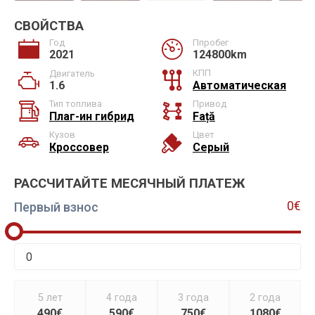
СВОЙСТВА
Год
Ппробег
2021
124800km
КПП
Двигатель
1.6
Автоматическая
Тип топлива
Привод
Плаг-ин гибрид
Față
Кузов
Цвет
Кроссовер
Серый
РАССЧИТАЙТЕ МЕСЯЧНЫЙ ПЛАТЕЖ
0€
Первый взнос
5 лет
4 года
3 года
2 года
490€
590€
750€
1080€