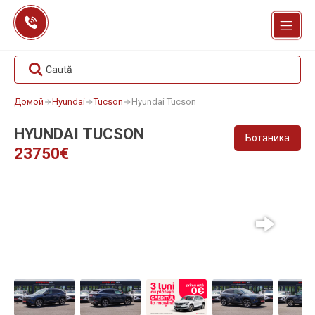
Перейти
к
содержанию
Caută
Домой
Hyundai
Tucson
Hyundai Tucson
HYUNDAI TUCSON
Ботаника
23750€