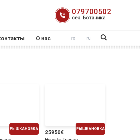
079700502
сек. Ботаника
контакты
О нас
ro
ru
РЫШКАНОВКА
РЫШКАНОВКА
25950€
ЕЖЕМЕСЯЧНО
ЕЖЕМЕСЯЧНО
ucson
Hyundai Tucson