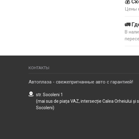
💰 С
– ски
Цены н
Остал
Tucson
🚛 Гд
В нали
пересе
КОНТАКТЫ
Автоплаза - свежепригнанные авто с гарантией!
str. Socoleni 1
(mai sus de piața VAZ, intersecție Calea Orheiului și 
Socoleni)