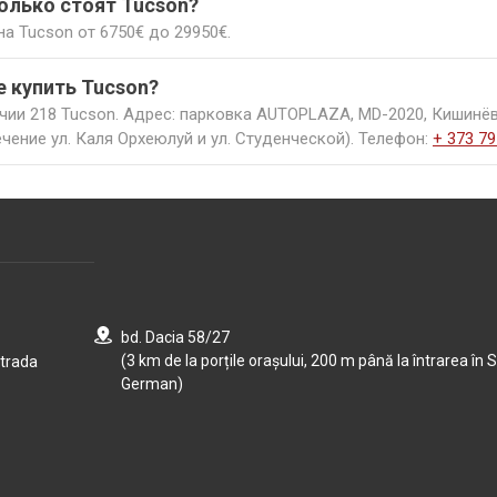
колько стоят Tucson?
дка.
а Tucson от 6750€ до 29950€.
ись вопросы ― обращайтесь в офис в Кишиневе, контакты у
 ― заходите на сайт autoplaza.md.
е купить Tucson?
чии 218 Tucson. Адрес: парковка AUTOPLAZA, MD-2020, Кишинёв
чение ул. Каля Орхеюлуй и ул. Студенческой). Телефон:
+ 373 79
bd. Dacia 58/27
(3 km de la porțile orașului, 200 m până la întrarea în S
strada
German)