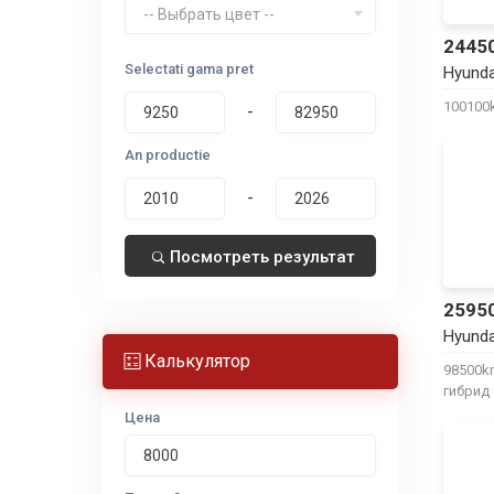
-- Выбрать цвет --
2445
Selectati gama pret
Hyunda
10010
-
An productie
-
Посмотреть результат
2595
Hyunda
Калькулятор
98500
гибрид
Цена