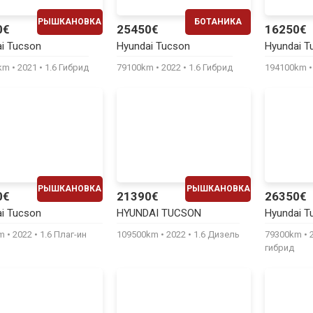
РЫШКАНОВКА
БОТАНИКА
0€
25450€
16250€
ЕЖЕМЕСЯЧНО
ЕЖЕМЕСЯЧНО
i Tucson
Hyundai Tucson
Hyundai T
500€
520€
0km
2021
1.6 Гибрид
79100km
2022
1.6 Гибрид
194100km
РЫШКАНОВКА
РЫШКАНОВКА
0€
21390€
26350€
ЕЖЕМЕСЯЧНО
ЕЖЕМЕСЯЧНО
i Tucson
HYUNDAI TUCSON
Hyundai T
530€
440€
km
2022
1.6 Плаг-ин
109500km
2022
1.6 Дизель
79300km
гибрид