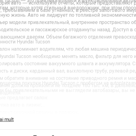
ai Tucson ― это привлекательный и функциональный автом
тория авто ― используйте отчеты, которые предоставляют 
там, которые хотят стильный внедорожник, при этом спос
, пребыванием в базе угнанных, в реестре залогового иму
ную жизнь. Авто не лидирует по топливной экономичности,
ьер модели привлекательный, внутреннее пространство об
водительское и пассажирское отодвинуты назад. Доступ в 
вающимся дверям. Объем багажного отделения превосход
нности Hyundai Tucson
алон напоминает водителям, что любая машина периодичес
Hyundai Tucson необходимо менять масло, фильтр для него
олировать состояние вакуумного шланга и аккумулятора. С
сть и диски, карданный вал, выхлопную трубу, рулевой ре
км обратите внимание на состояние приводного ремня и ма
ущества покупки Hyundai Tucson с пробегом на autoplaza.m
ания должна произойти не позднее 160 тыс. км, в дальне
и бы привлекательными не выглядели автобазары, вы не 
водителя.
ые предлагает салон:
упка авто в лизинг;
плект сезонной резины в подарок;
платная регистрация;
ai mult
ен вашего авто на Hyundai Tucson;
антия на коробку и мотор плюс техническое обслуживание н