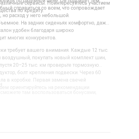
обиль по разумной цене. Он подойдет тем
различные сервисы. Поинтересуйтесь участием
обный справиться со всем, что сопровождает
щества по кредиту.
 но расход у него небольшой.
ъемное. На задних сиденьях комфортно, даже
салон удобен благодаря широко
ит многих конкурентов.
ки требует вашего внимания. Каждые 12 тыс.
 и воздушный, покупать новый комплект шин,
пустя 20–25 тыс. км проверьте тормозную
дуктор, болт крепления подвески. Через 60
сла в коробке. Первая замена свечей
d
йшем ориентируйтесь на рекомендации
сможете там воспользоваться бонусами,
а 1 год;