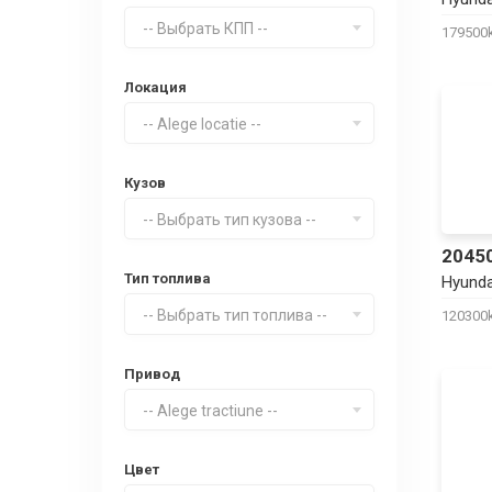
-- Выбрать КПП --
17950
Локация
-- Alege locatie --
Кузов
-- Выбрать тип кузова --
2045
Тип топлива
Hyunda
-- Выбрать тип топлива --
12030
Привод
-- Alege tractiune --
Цвет