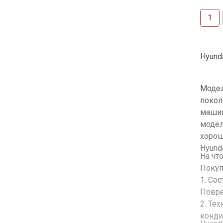
1
Hyund
Модел
покол
машин
модель
хорош
Hyund
На чт
Покуп
1. Со
Повре
2. Те
конди