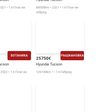
540€
530€
2021
1.6 Плаг-ин
84500km
2021
1.6 Плаг-ин
гибрид
БОТАНИКА
РЫШКАНОВКА
25750€
ЕЖЕМЕСЯЧНО
ЕЖЕМЕСЯЧНО
ucson
Hyundai Tucson
530€
530€
2022
1.6 Плаг-ин
126100km
1.6 Гибрид