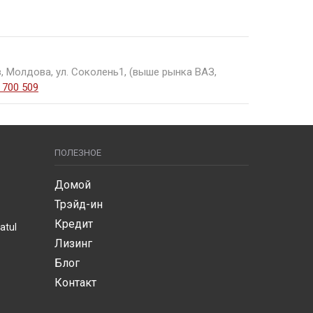
казаны на странице. Хотите купить Hyundai
, Молдова, ул. Соколень1, (выше рынка ВАЗ,
 700 509
ПОЛЕЗНОЕ
Домой
Трэйд-ин
Кредит
atul
Лизинг
Блог
Контакт