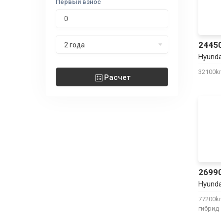
Первый взнос
Срок лизинга
2445
2 года
Hyunda
32100
Расчет
2699
Hyunda
77200
гибрид