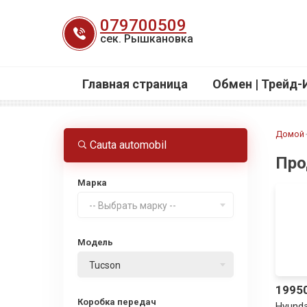
Перейти
079700509
к
сек. Рышкановка
содержанию
Главная страница
Обмен | Трейд-
Домой
Cauta automobil
Про
Марка
-- Выбрать марку --
Модель
Tucson
1995
Коробка передач
Hyunda