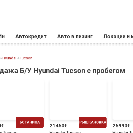
Ин
Автокредит
Авто в лизинг
Локации и 
Hyundai
Tucson
дажа Б/У Hyundai Tucson с пробегом
БОТАНИКА
РЫШКАНОВКА
0€
21450€
25990€
ЕЖЕМЕСЯЧНО
ЕЖЕМЕСЯЧНО
i Tucson
Hyundai Tucson
Hyundai T