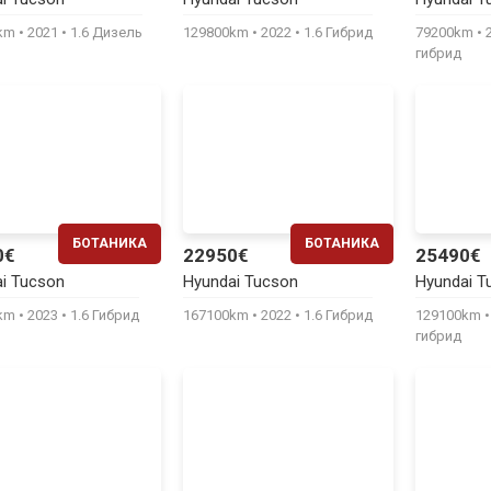
410€
440€
0km
2021
1.6 Дизель
129800km
2022
1.6 Гибрид
79200km
гибрид
БОТАНИКА
БОТАНИКА
0€
22950€
25490€
ЕЖЕМЕСЯЧНО
ЕЖЕМЕСЯЧНО
i Tucson
Hyundai Tucson
Hyundai T
420€
470€
0km
2023
1.6 Гибрид
167100km
2022
1.6 Гибрид
129100km
гибрид