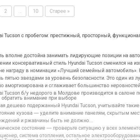
2
…
10
Старее »
ai Tucson с пробегом: престижный, просторный, функцион
ь вполне достойна занимать лидирующие позиции на авто
ении консервативный стиль Hyundai Tucson сменился на и
е награду в номинации «Лучший семейный автомобиль». 
 пятью звездами за уровень безопасности. Это один из лучших вар
о амортизирована и сглаживает большинство неровностей 
ai Tucson б/у недорого в Молдове производится в салоне п
о обратить внимание при выборе
ая дешево подержанный Hyundai Tucson, учитывайте таки
стояние кузова ― уделите внимание панелям, скрытым мест
ждений и ржавчины быть не должно.
хническое состояние ― проверьте ситуацию у всех элементо
ционер, система отопления, остальное электрооборудовани