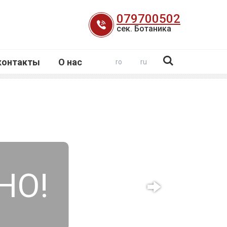
079700502
сек. Ботаника
контакты
О нас
ro
ru
НО!