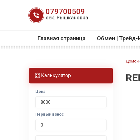
Перейти
079700509
к
сек. Рышкановка
содержанию
Главная страница
Обмен | Трейд-
Домой
RE
Калькулятор
Цена
Первый взнос
Срок лизинга