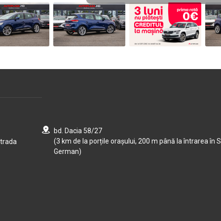
bd. Dacia 58/27
(3 km de la porțile orașului, 200 m până la întrarea în S
strada
German)