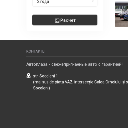
2 года
Расчет
КОНТАКТЫ
Автоплаза - свежепригнанные авто с гарантией!
str. Socoleni 1
(mai sus de piața VAZ, intersecție Calea Orheiului și 
Socoleni)