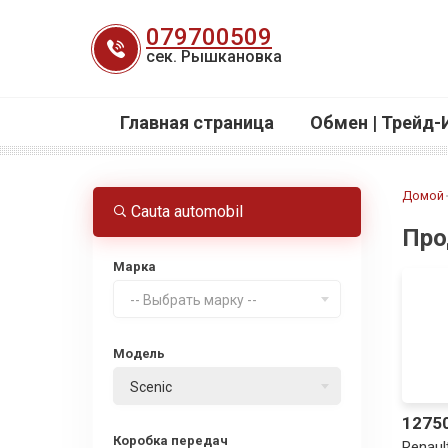
Перейти
079700509
к
сек. Рышкановка
содержанию
Главная страница
Обмен | Трейд-
Домой
Cauta automobil
Про
Марка
-- Выбрать марку --
Модель
Scenic
1275
Коробка передач
Renaul