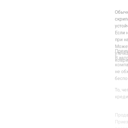
Обычн
скрип
устой
Если 
при н
Может
Преим
утечк
В авт
коври
компа
не об
беспо
То, ч
креди
Прода
Приез