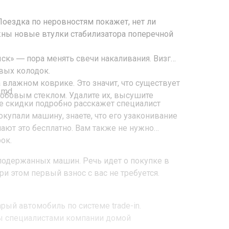
Поездка по неровностям покажет, нет ли
ужны новые втулки стабилизатора поперечной
ск» ― пора менять свечи накаливания. Визг
овых колодок.
а влажном коврике. Это значит, что существует
.md
лобовым стеклом. Удалите их, высушите
е скидки подробно расскажет специалист
купали машину, знаете, что его узаконивание
лают это бесплатно. Вам также не нужно
ок.
 подержанных машин. Речь идет о покупке в
ри этом первый взнос с вас не требуется.
рый автомобиль по системе trade-in.
ны специалистами компании домой