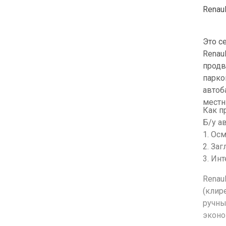
Renau
Это с
Renau
продв
парко
автоб
местн
Как п
Б/у а
1. Ос
2. За
3. Ин
Renau
(клир
ручны
эконо