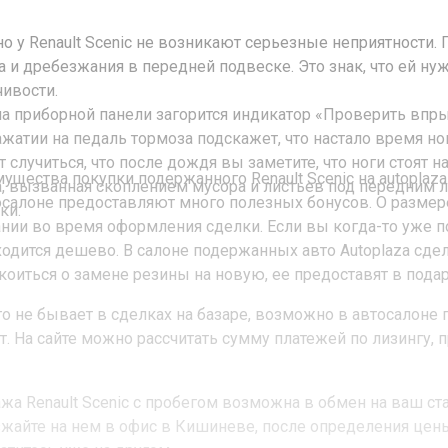
о у Renault Scenic не возникают серьезные неприятности. 
а и дребезжания в передней подвеске. Это знак, что ей н
чивости.
на приборной панели загорится индикатор «Проверить впры
ажатии на педаль тормоза подскажет, что настало время н
 случиться, что после дождя вы заметите, что ноги стоят н
ущества покупки подержанного Renault Scenic на autoplaza
а, вызванная скоплением мусора и листьев под передним 
осалоне предоставляют много полезных бонусов. О размер
ки.
нии во время оформления сделки. Если вы когда-то уже по
ходится дешево. В салоне подержанных авто Autoplaza сде
коиться о замене резины на новую, ее предоставят в подар
его не бывает в сделках на базаре, возможно в автосалоне
т. На сайте можно рассчитать сумму платежей по лизингу, п
жа Renault Scenic с пробегом возможна в обмен на ваш ста
жайте на нем в офис в Кишиневе, после определения це