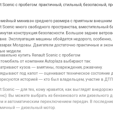
lt Scenic с пробегом: практичный, стильный, безопасный, п
емейный минивэн среднего размера с приятным внешним 
lt Scenic много свободного пространства, вместительный б
инутая конструкция безопасности. Большое заднее ветров
вке. Эксплуатация машины обойдется недорого, особенно,
азарах Молдовы. Двигатели достаточно практичные и экон
ые модели.
равильно купить Renault Scenic с пробегом
втомобиль от компании Autoplaza выбирают так:
матривают кузов ― вмятины, повреждения, ржавчину.
глядывают под капот ― оценивают техническое состояние д
тересуются историей ― кто был владельцем, участие в ДТП
lt Scenic ― для тех, кому нравится, как выглядят внедорож
енс). Вы можете выбрать из бензинового или дизельного д
м и автоматическим переключением передач. В последние
мичный ― дизельный мотор.