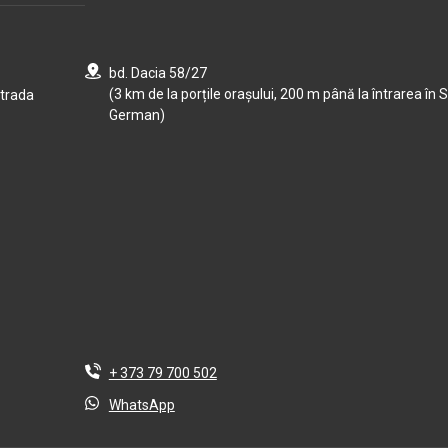
bd. Dacia 58/27
(3 km de la porțile orașului, 200 m până la întrarea în S
strada
German)
+ 373 79 700 502
WhatsApp