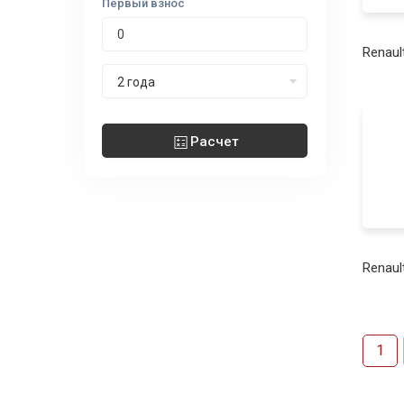
Первый взнос
Renaul
Срок лизинга
2 года
Расчет
Renaul
1