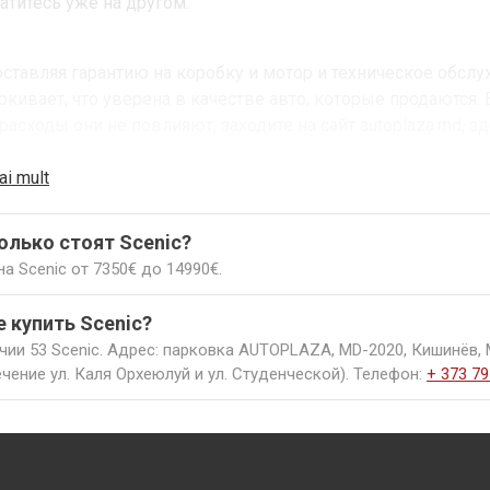
атитесь уже на другом.
ставляя гарантию на коробку и мотор и техническое обслуж
ркивает, что уверена в качестве авто, которые продаются. 
расходы они не повлияют, заходите на сайт autoplaza.md, з
ai mult
колько стоят Scenic?
а Scenic от 7350€ до 14990€.
е купить Scenic?
чии 53 Scenic. Адрес: парковка AUTOPLAZA, MD-2020, Кишинёв, 
чение ул. Каля Орхеюлуй и ул. Студенческой). Телефон:
+ 373 79