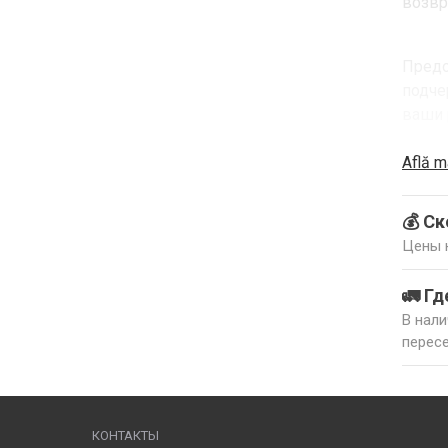
возвр
Предо
подче
ваши 
Află m
💰 С
Цены н
🚛 Гд
В нали
пересе
КОНТАКТЫ