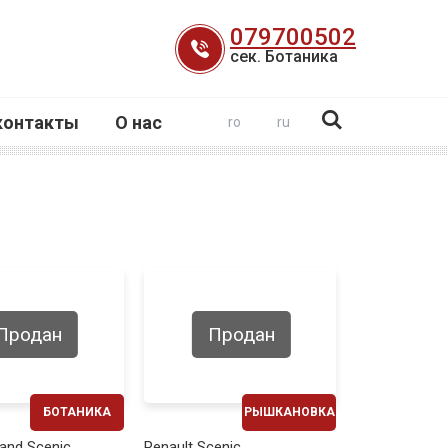
079700502
сек. Ботаника
контакты
О нас
ro
ru
Продан
Продан
БОТАНИКА
РЫШКАНОВКА
ЕЖЕМЕСЯЧНО
ЕЖЕМЕСЯЧНО
rand Scenic
Renault Scenic