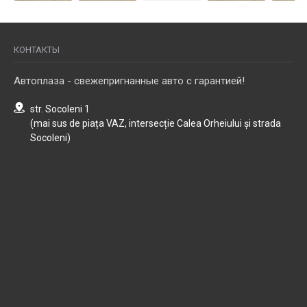
КОНТАКТЫ
Автоплаза - свежепригнанные авто с гарантией!
str. Socoleni 1
(mai sus de piața VAZ, intersecție Calea Orheiului și strada
Socoleni)