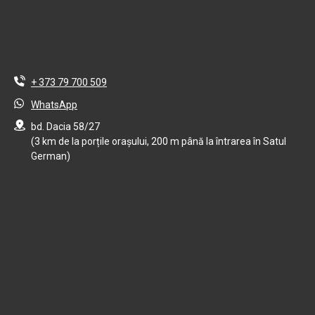
+ 373 79 700 509
WhatsApp
bd. Dacia 58/27
(3 km de la porțile orașului, 200 m până la întrarea în Satul
German)