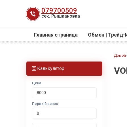
Перейти
079700509
к
сек. Рышкановка
содержанию
Главная страница
Обмен | Трейд-
Домой
VO
Калькулятор
Цена
Первый взнос
Срок лизинга