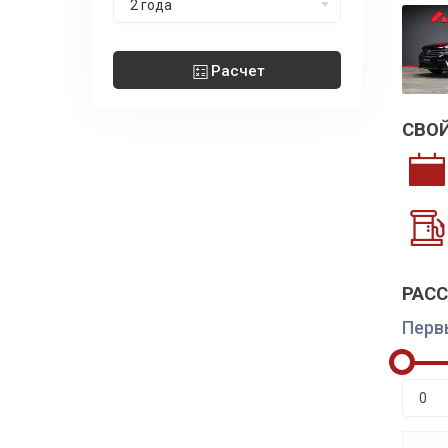
2 года
Расчет
СВО
РАС
Перв