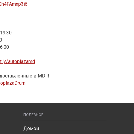
zGh4FAmnp3i6
19:30
0
6:00
it.ly/autoplazamd
доставленные в MD !!
AutoplazaDrum
ПОЛЕЗНОЕ
Домой