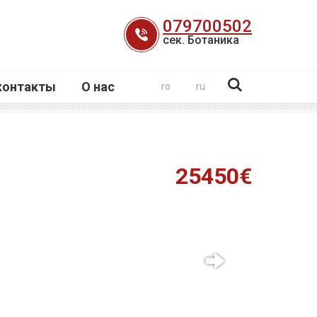
079700502
сек. Ботаника
контакты
О нас
ro
ru
25450€