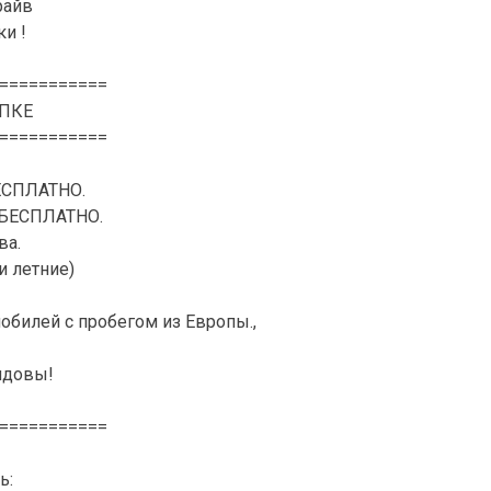
райв
и !
===========
ПКЕ
===========
ЕСПЛАТНО.
– БЕСПЛАТНО.
ва.
и летние)
обилей с пробегом из Европы.,
лдовы!
===========
ь: