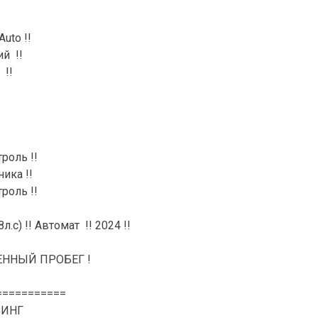
Auto !!
й !!
 !!
роль !!
ика !!
роль !!
8л.с) !! Автомат !! 2024 !!
ННЫЙ ПРОБЕГ !
===========
ЗИНГ