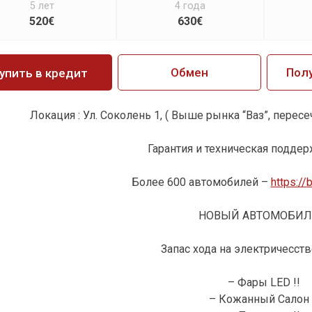
5 лет
4 года
520€
630€
Обмен
Пол
упить в кредит
Локация : Ул. Соколень 1, ( Выше рынка “Ваз”, перес
Гарантия и техническая поддерж
Более 600 автомобилей –
https://
НОВЫЙ АВТОМОБИЛЬ
Запас хода на электричесств
– Фары LED !!
– Кожанный Салон 