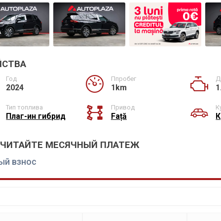
ЙСТВА
Год
Ппробег
Д
2024
1km
1
Тип топлива
Привод
К
Плаг-ин гибрид
Față
К
СЧИТАЙТЕ МЕСЯЧНЫЙ ПЛАТЕЖ
ый взнос