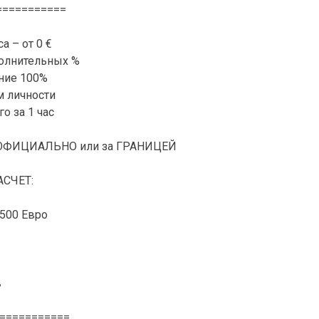
===========
а – от 0 €
олнительных %
ние 100%
м личности
о за 1 час
НЕОФИЦИАЛЬНО или за ГРАНИЦЕЙ
СЧЕТ:
500 Евро
в
===========