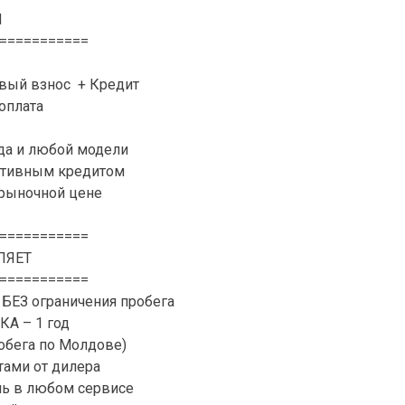
N
===========
рвый взнос + Кредит
доплата
да и любой модели
активным кредитом
 рыночной цене
===========
ЛЯЕТ
===========
 БЕЗ ограничения пробега
А – 1 год
обега по Молдове)
ами от дилера
ль в любом сервисе