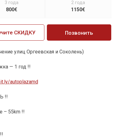
3 года
2 года
800€
1150€
учите СКИДКУ
Позвонить
ечение улиц Оргеевская и Соколень)
ка — 1 год !!
bit.ly/autoplazamd
 !!
е – 55km !!
!!