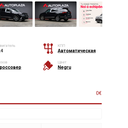
вигатель
КПП
.4
Автоматическая
узов
Цвет
россовер
Negru
0€