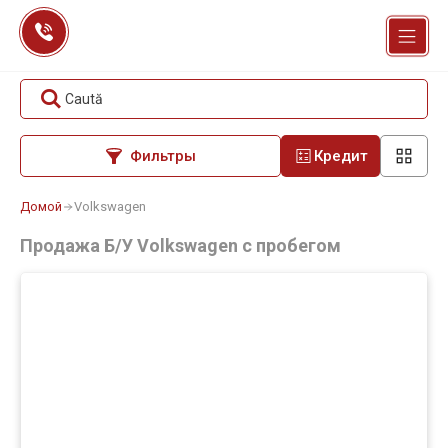
Перейти
к
содержанию
Caută
Фильтры
Кредит
Домой
Volkswagen
Продажа Б/У Volkswagen с пробегом