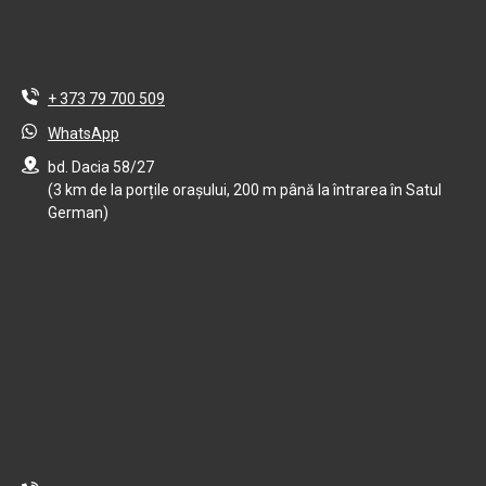
+ 373 79 700 509
WhatsApp
bd. Dacia 58/27
(3 km de la porțile orașului, 200 m până la întrarea în Satul
German)