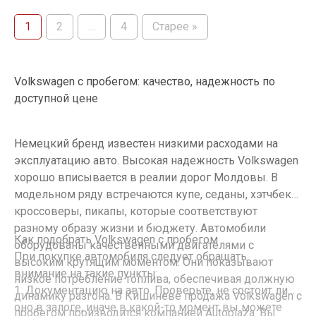
1
2
…
4
Старее »
Volkswagen с пробегом: качество, надежность по
доступной цене
Немецкий бренд известен низкими расходами на
эксплуатацию авто. Высокая надежность Volkswagen
хорошо вписывается в реалии дорог Молдовы. В
модельном ряду встречаются купе, седаны, хэтчбеки,
кроссоверы, пикапы, которые соответствуют
разному образу жизни и бюджету. Автомобили
Как подобрать Volkswagen с пробегом
оборудованы качественными двигателями с
При покупке автомобиля следует обращать
высоким крутящим моментом. Они показывают
внимание на такие пункты:
низкое потребление топлива, обеспечивая должную
1. Документацию на авто. Проверьте, не состоит ли
динамику разгона. В Кишиневе продажа Volkswagen с
оно в залоге, иначе в какой-то момент вы можете
пробегом производится компанией Autoplaza. Вы