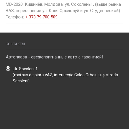
двигатель.
MD-2020, Кишинёв, Молдова, ул. Соколень1, (выше рынка
Производительность, управляемость, энергичные
Вы можете купить Volkswagen, используя систему
ВАЗ, пересечение ул. Каля Орхеюлуй и ул. Студенческой).
двигатели оставляют приятные ощущения от
trade-in. Все, что для этого нужно — приехать на
Телефон:
+ 373 79 700 509
вождения. Салон хорошо продуман.
старом авто в офис, где его оценят специалисты.
Компания Autoplaza предлагает только лучшие
транспортные средства б/у.
КОНТАКТЫ
Автоплаза - свежепригнанные авто с гарантией!
str. Socoleni 1
(mai sus de piața VAZ, intersecție Calea Orheiului și strada
Socoleni)