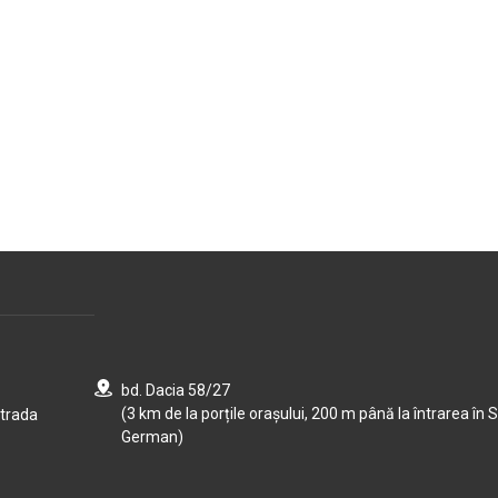
bd. Dacia 58/27
(3 km de la porțile orașului, 200 m până la întrarea în S
strada
German)