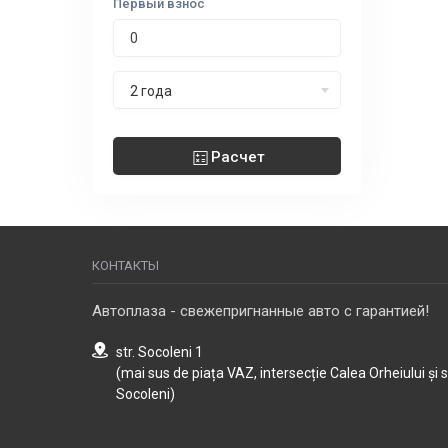
Первый взнос
Срок лизинга
2 года
Расчет
КОНТАКТЫ
Автоплаза - свежепригнанные авто с гарантией!
str. Socoleni 1
(mai sus de piața VAZ, intersecție Calea Orheiului și 
Socoleni)