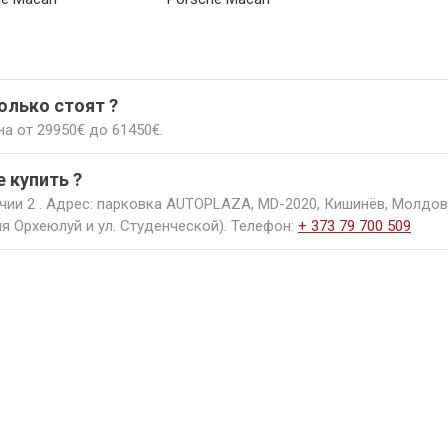
620€
1270€
олько стоят ?
а от 29950€ до 61450€.
е купить ?
чии 2 . Адрес: парковка AUTOPLAZA, MD-2020, Кишинёв, Молдов
ля Орхеюлуй и ул. Студенческой). Телефон:
+ 373 79 700 509