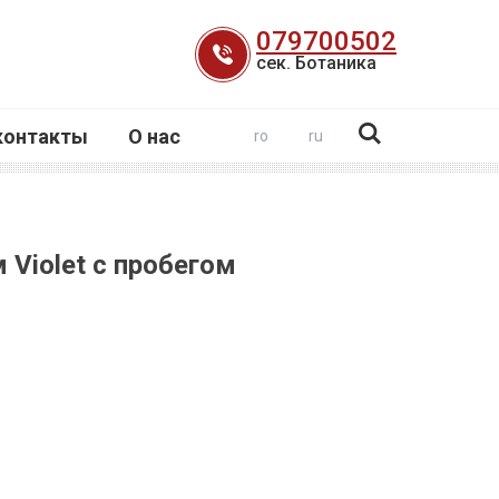
079700502
сек. Ботаника
контакты
О нас
ro
ru
Violet с пробегом