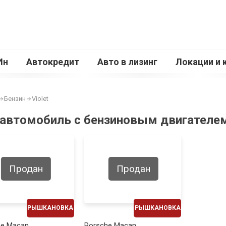
Ин
Автокредит
Авто в лизинг
Локации и 
Бензин
Violet
 автомобиль с бензиновым двигателем 
Продан
Продан
РЫШКАНОВКА
РЫШКАНОВКА
ЕЖЕМЕСЯЧНО
ЕЖЕМЕСЯЧНО
he Macan
Porsche Macan