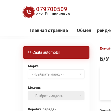
Перейти
079700509
к
сек. Рышкановка
содержанию
Главная страница
Обмен | Трейд-
Домой
Cauta automobil
Б/У
Марка
-- Выбрать марку --
Модель
-- Выбрать модель --
Коробка передач
Porsc