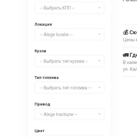
-- Выбрать КПП --
Локация
💰 Ск
-- Alege locatie --
Цены н
Кузов
🚛 Гд
-- Выбрать тип кузова --
В нали
ул. Ка
Тип топлива
-- Выбрать тип топлива --
Привод
-- Alege tractiune --
Цвет