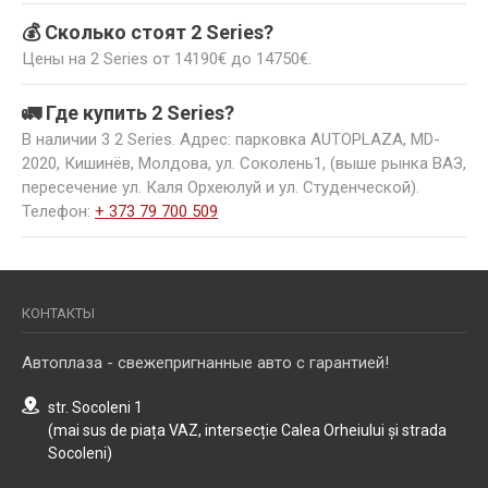
💰 Сколько стоят 2 Series?
Цены на 2 Series от 14190€ до 14750€.
🚛 Где купить 2 Series?
В наличии 3 2 Series. Адрес: парковка AUTOPLAZA, MD-
2020, Кишинёв, Молдова, ул. Соколень1, (выше рынка ВАЗ,
пересечение ул. Каля Орхеюлуй и ул. Студенческой).
Телефон:
+ 373 79 700 509
КОНТАКТЫ
Автоплаза - свежепригнанные авто с гарантией!
str. Socoleni 1
(mai sus de piața VAZ, intersecție Calea Orheiului și strada
Socoleni)