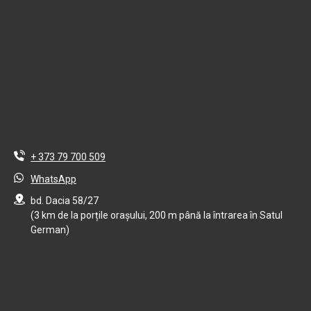
+ 373 79 700 509
WhatsApp
bd. Dacia 58/27
(3 km de la porțile orașului, 200 m până la întrarea în Satul
German)