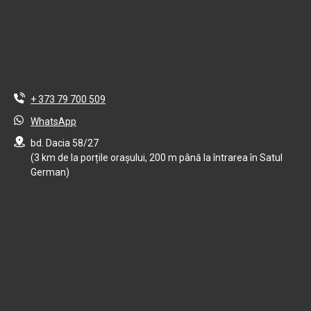
+ 373 79 700 509
WhatsApp
bd. Dacia 58/27
(3 km de la porțile orașului, 200 m până la întrarea în Satul
German)