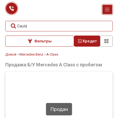
Перейти
к
содержанию
Caută
Фильтры
Кредит
Домой
Mercedes Benz
A-Class
Продажа Б/У Mercedes A Class с пробегом
Продан