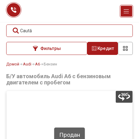
Перейти
к
содержанию
Caută
Фильтры
Кредит
Домой
Audi
A6
Бензин
Б/У автомобиль Audi A6 с бензиновым
двигателем с пробегом
Продан