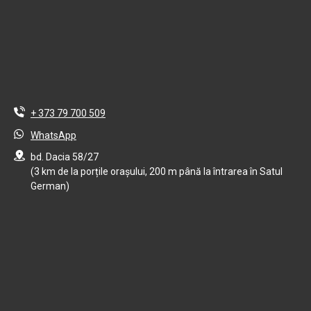
+ 373 79 700 509
WhatsApp
bd. Dacia 58/27
(3 km de la porțile orașului, 200 m până la întrarea în Satul
German)