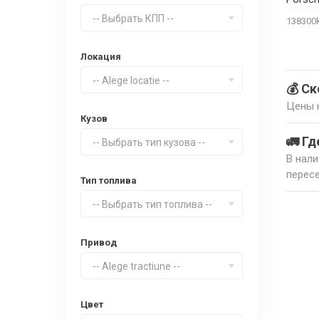
-- Выбрать КПП --
13830
Локация
-- Alege locatie --
💰 С
Цены н
Кузов
🚛 Гд
-- Выбрать тип кузова --
В нали
пересе
Тип топлива
-- Выбрать тип топлива --
Привод
-- Alege tractiune --
Цвет