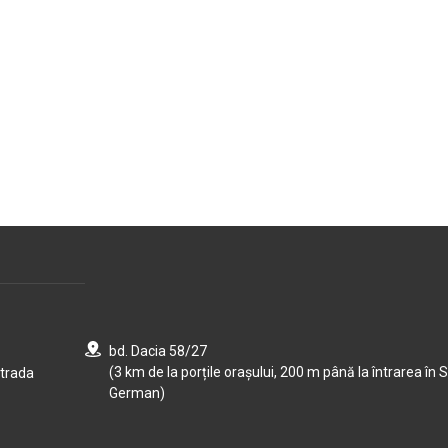
bd. Dacia 58/27
(3 km de la porțile orașului, 200 m până la întrarea în S
strada
German)