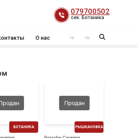
079700502
сек. Ботаника
контакты
О нас
ro
ru
ом
Продан
Продан
БОТАНИКА
РЫШКАНОВКА
ЕЖЕМЕСЯЧНО
ЕЖЕМЕСЯЧНО
Cayenne
Porsche Cayenne