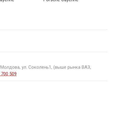
1030€
1440€
 Молдова, ул. Соколень1, (выше рынка ВАЗ,
 700 509