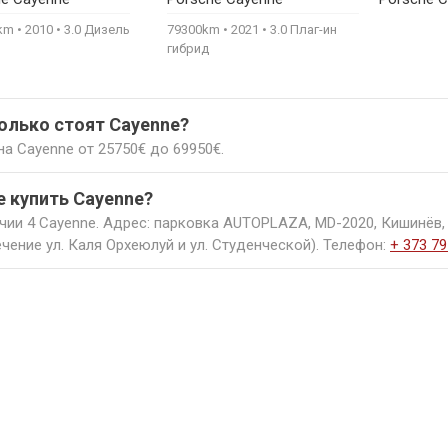
530€
1360€
0km
2010
3.0 Дизель
79300km
2021
3.0 Плаг-ин
гибрид
колько стоят Cayenne?
а Cayenne от 25750€ до 69950€.
е купить Cayenne?
чии 4 Cayenne. Адрес: парковка AUTOPLAZA, MD-2020, Кишинёв,
чение ул. Каля Орхеюлуй и ул. Студенческой). Телефон:
+ 373 79