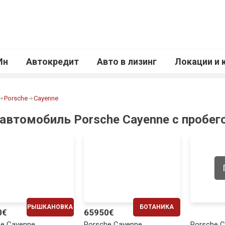
Ин
Автокредит
Авто в лизинг
Локации и 
Porsche
Cayenne
 автомобиль Porsche Cayenne с пробег
РЫШКАНОВКА
БОТАНИКА
0€
65950€
ЕЖЕМЕСЯЧНО
ЕЖЕМЕСЯЧНО
he Cayenne
Porsche Cayenne
Porsche 