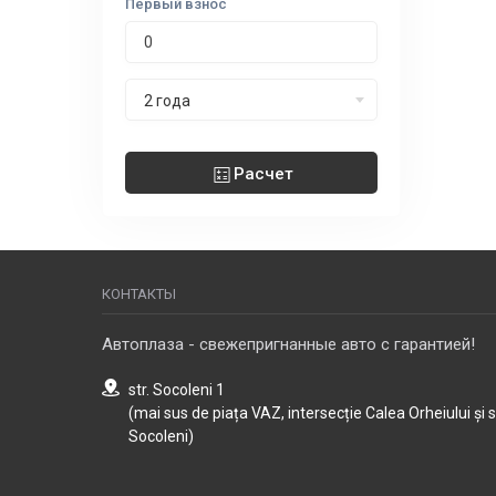
Первый взнос
Срок лизинга
2 года
Расчет
КОНТАКТЫ
Автоплаза - свежепригнанные авто с гарантией!
str. Socoleni 1
(mai sus de piața VAZ, intersecție Calea Orheiului și 
Socoleni)