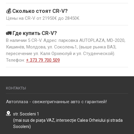
💰 Сколько стоят CR-V?
Цены на CR-V от 21950€ до 28450€.
🚛 Где купить CR-V?
В наличии 5 CR-V. Адрес: парковка AUTOPLAZA, MD-2020,
Кишинёв, Молдова, ул. Соколень1, (выше рынка ВАЗ,
пересечение ул. Каля Орхеюлуй и ул. Студенческой).
Телефон:
+ 373 79 700 509
КОНТАКТЫ
Автоплаза - свежепригнанные авто с гарантией!
str. Socoleni 1
(mai sus de piața VAZ, intersecție Calea Orheiului și strada
Socoleni)