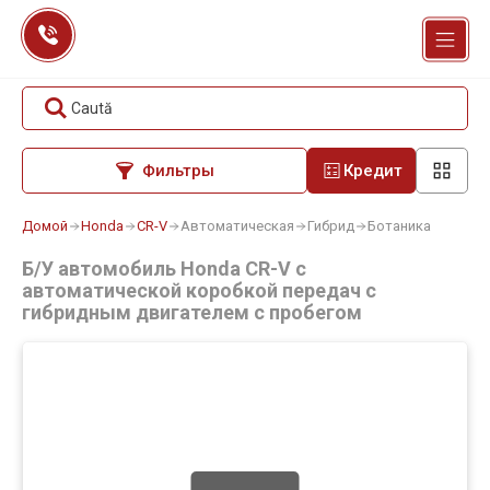
Перейти
к
содержанию
Caută
Фильтры
Кредит
Домой
Honda
CR-V
Автоматическая
Гибрид
Ботаника
Б/У автомобиль Honda CR-V с
автоматической коробкой передач с
гибридным двигателем с пробегом