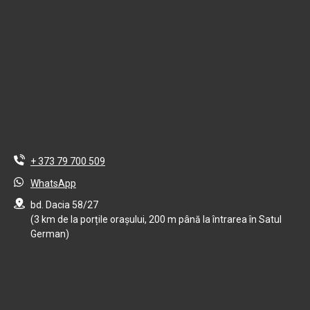
+ 373 79 700 509
WhatsApp
bd. Dacia 58/27
(3 km de la porțile orașului, 200 m până la întrarea în Satul
German)