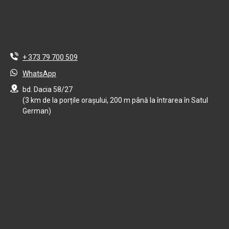
+ 373 79 700 509
WhatsApp
bd. Dacia 58/27
(3 km de la porțile orașului, 200 m până la întrarea în Satul
German)