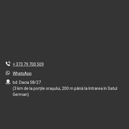
+ 373 79 700 509
WhatsApp
bd. Dacia 58/27
(3 km de la porțile orașului, 200 m până la întrarea în Satul
German)