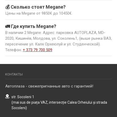
💰 Сколько стоят Megane?
Цены на Megane от 9850€ до 10450€.
🚛 Где купить Megane?
В наличии 2 Megane. Адрес: парковка AUTOPLAZA, MD-
2020, Кишинёв, Молдова, ул. Соколень1, (выше рынка ВАЗ,
пересечение ул. Каля Орхеюлуй и ул. Студенческой).
Телефон:
+ 373 79 700 509
КОНТАКТЫ
Автоплаза - свежепригнанные авто с гарантией!
str. Socoleni 1
(mai sus de piața VAZ, intersecție Calea Orheiului și strada
Socoleni)