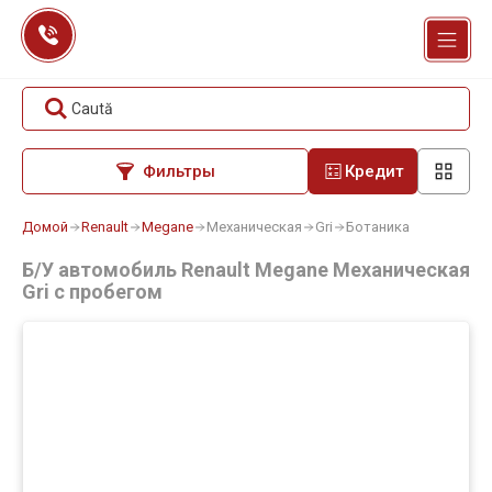
Перейти
к
содержанию
Caută
Фильтры
Кредит
Домой
Renault
Megane
Механическая
Gri
Ботаника
Б/У автомобиль Renault Megane Механическая
Gri с пробегом