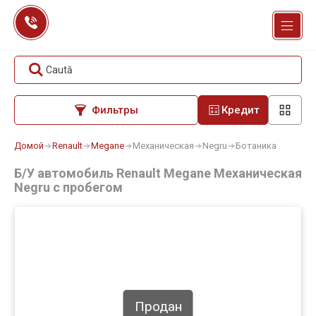
Перейти
к
содержанию
Caută
Фильтры
Кредит
Домой
Renault
Megane
Механическая
Negru
Ботаника
Б/У автомобиль Renault Megane Механическая
Negru с пробегом
Продан