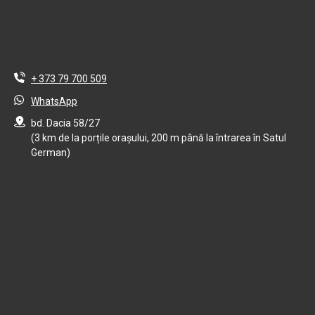
+ 373 79 700 509
WhatsApp
bd. Dacia 58/27
(3 km de la porțile orașului, 200 m până la întrarea în Satul
German)