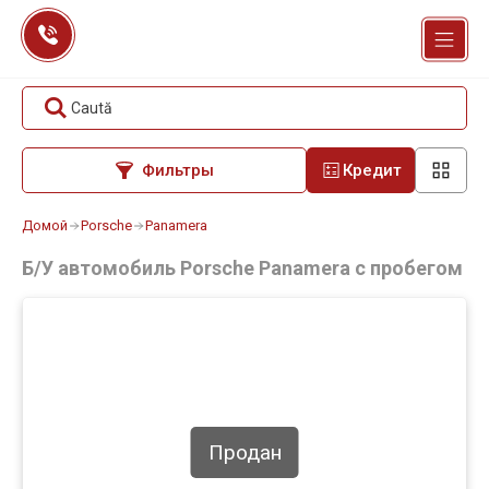
Перейти
к
содержанию
Caută
Фильтры
Кредит
Домой
Porsche
Panamera
Б/У автомобиль Porsche Panamera с пробегом
Продан