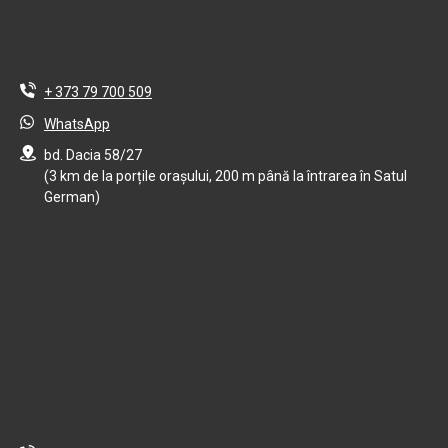
+ 373 79 700 509
WhatsApp
bd. Dacia 58/27
(3 km de la porțile orașului, 200 m până la întrarea în Satul
German)