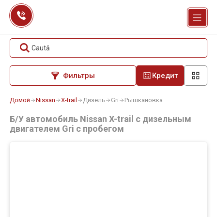
Перейти
к
содержанию
Caută
Фильтры
Кредит
Домой
Nissan
X-trail
Дизель
Gri
Рышкановка
Б/У автомобиль Nissan X-trail с дизельным
двигателем Gri с пробегом