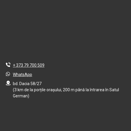
+ 373 79 700 509
WhatsApp
bd. Dacia 58/27
(3 km de la porțile orașului, 200 m până la întrarea în Satul
German)