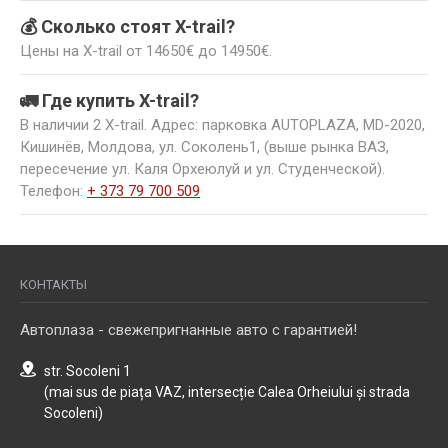
💰 Сколько стоят X-trail?
Цены на X-trail от 14650€ до 14950€.
🚛 Где купить X-trail?
В наличии 2 X-trail. Адрес: парковка AUTOPLAZA, MD-2020,
Кишинёв, Молдова, ул. Соколень1, (выше рынка ВАЗ,
пересечение ул. Каля Орхеюлуй и ул. Студенческой).
Телефон:
+ 373 79 700 509
КОНТАКТЫ
Автоплаза - свежепригнанные авто с гарантией!
str. Socoleni 1
(mai sus de piața VAZ, intersecție Calea Orheiului și strada
Socoleni)