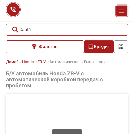
Перейти
к
содержанию
Caută
Фильтры
Кредит
Домой
Honda
ZR-V
Автоматическая
Рышкановка
Б/У автомобиль Honda ZR-V с
автоматической коробкой передач с
пробегом