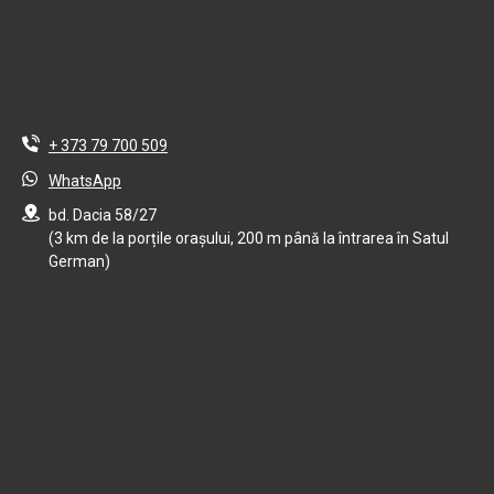
+ 373 79 700 509
WhatsApp
bd. Dacia 58/27
(3 km de la porțile orașului, 200 m până la întrarea în Satul
German)