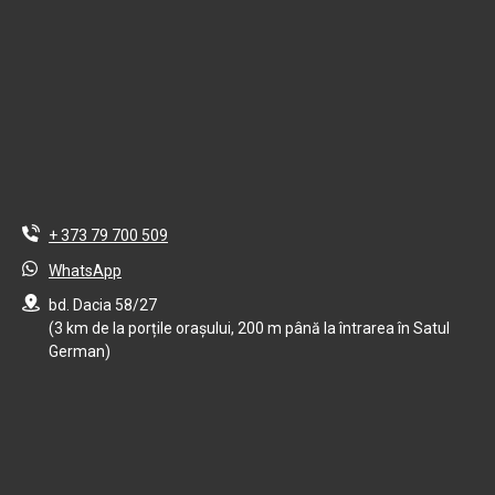
+ 373 79 700 509
WhatsApp
bd. Dacia 58/27
(3 km de la porțile orașului, 200 m până la întrarea în Satul
German)