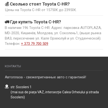
💰 Сколько стоят Toyota C-HR?
Цены на Toyota C-HR от 15750€ до 23950€.
🚛 Где купить Toyota C-HR?
В наличии 196 Toyota C-HR. Адрес: парковка AUTOPLAZA,
MD-2020, Кишинёв, Молдова, ул. Соколень1, (выше рынка
ВАЗ, пересечение ул. Каля Орхеюлуй и ул. Студенческой).
Телефон:
+ 373 79 700 509
КОНТАКТЫ
Автоплаза - свежепригнанные авто с гарантией!
str. Socoleni 1
(mai sus de piața VAZ, intersecție Calea Orheiului și strada
Socoleni)