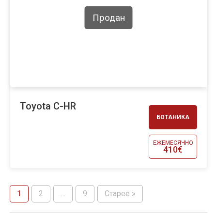
Продан
Toyota C‑HR
БОТАНИКА
ЕЖЕМЕСЯЧНО
410€
1
2
…
9
Старее »