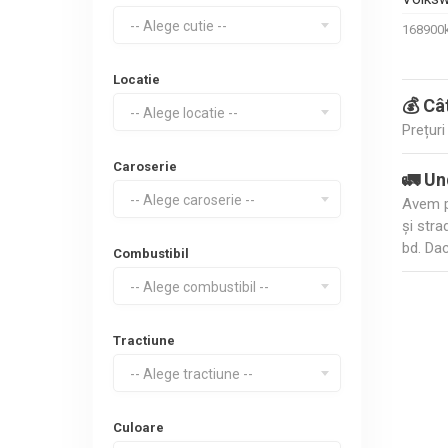
-- Alege cutie --
16890
Locatie
💰 Câ
-- Alege locatie --
Prețur
Caroserie
🚛 Un
-- Alege caroserie --
Avem p
și str
bd. Dac
Combustibil
-- Alege combustibil --
Tractiune
-- Alege tractiune --
Culoare