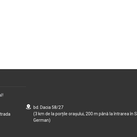
l!
bd. Dacia 58/27
(3 km de la porțile orașului, 200 m până la întrarea în S
strada
German)