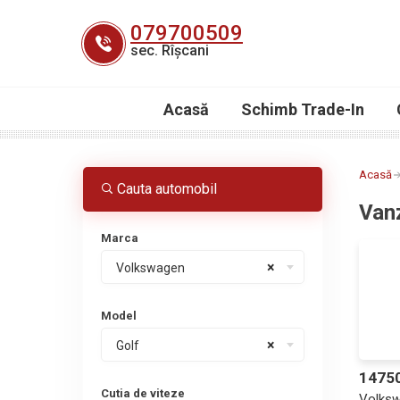
Skip
079700509
to
sec. Rîșcani
content
Acasă
Schimb Trade-In
Acasă
Cauta automobil
Van
Marca
×
Volkswagen
Model
×
Golf
1475
Cutia de viteze
Volksw