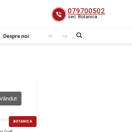
079700502
sec. Botanica
Despre noi
ro
ru
Vândut
BOTANICA
RATĂ LUNARĂ
n Golf