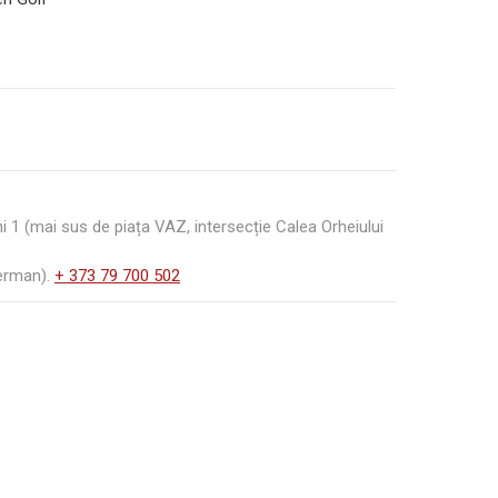
440€
1 (mai sus de piața VAZ, intersecție Calea Orheiului
German).
+ 373 79 700 502