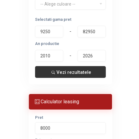
-- Alege culoare --
Selectati gama pret
-
An productie
-
Vezi rezultatele
Calculator leasing
Pret