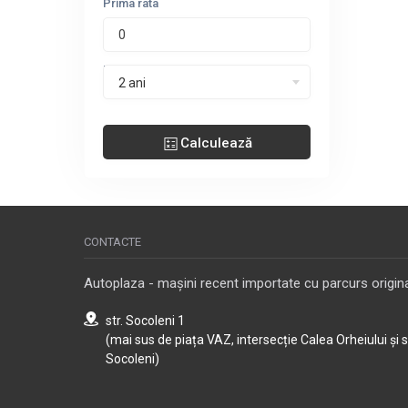
Prima rata
Perioada leasing
2 ani
Calculează
CONTACTE
Autoplaza - mașini recent importate cu parcurs origina
str. Socoleni 1
(mai sus de piața VAZ, intersecție Calea Orheiului și 
Socoleni)