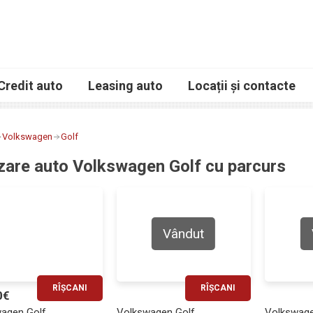
Credit auto
Leasing auto
Locații și contacte
Volkswagen
Golf
zare auto Volkswagen Golf cu parcurs
Vândut
RÎȘCANI
RÎȘCANI
0€
RATĂ LUNARĂ
RATĂ LUNARĂ
agen Golf
Volkswagen Golf
Volkswage