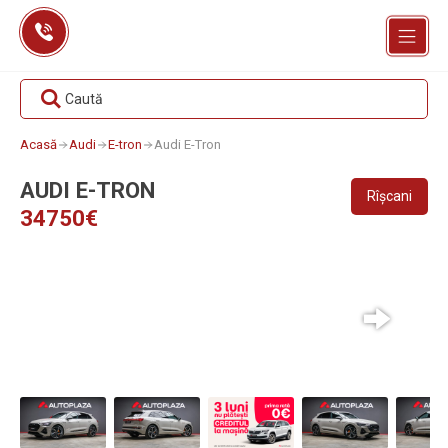
Skip
to
content
Caută
Acasă
Audi
E-tron
Audi E-Tron
AUDI E-TRON
Rîșcani
34750€