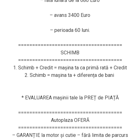
– rata lunară de la 680 Euro
– avans 3400 Euro
– perioada 60 luni.
=====================================
SCHIMB
=====================================
1. Schimb + Credit = mașina ta ca primă rată + Credit
2. Schimb = mașina ta + diferența de bani
* EVALUAREA mașinii tale la PREȚ de PIAȚĂ
=====================================
Autoplaza OFERĂ
=====================================
– GARANȚIE la motor și cutie – fără limita de parcurs