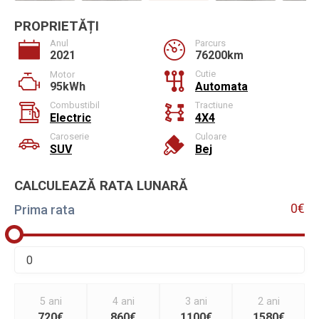
PROPRIETĂȚI
Anul
Parcurs
2021
76200km
Cutie
Motor
95kWh
Automata
Combustibil
Tractiune
Electric
4X4
Caroserie
Culoare
SUV
Bej
CALCULEAZĂ RATA LUNARĂ
0€
Prima rata
5 ani
4 ani
3 ani
2 ani
720€
860€
1100€
1580€