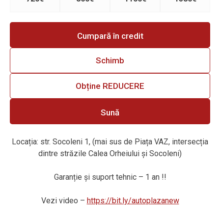
Cumpară în credit
Schimb
Obține REDUCERE
Sună
Locația: str. Socoleni 1, (mai sus de Piața VAZ, intersecția
dintre străzile Calea Orheiului și Socoleni)
Garanție și suport tehnic – 1 an !!
Vezi video –
https://bit.ly/autoplazanew