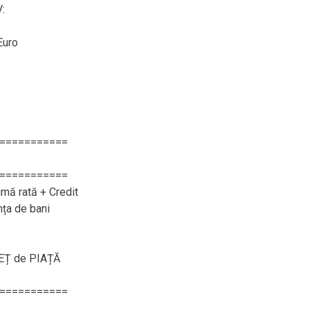
:
Euro
===========
===========
imă rată + Credit
nța de bani
REȚ de PIAȚĂ
===========