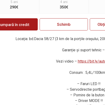
5 ani
4 ani
290€
350€
Schimb
Obț
umpară în credit
Locația: bd.Dacia 58/27 (3 km de la porțile orașului, 20
Garanție
ș
i suport tehnic –
Vezi video –
https://bit.ly/a
Consum : 5,4L/100km 
– Faruri LED !!
– Servodirectie portbaga
– Pornire de la buton 
– Driver MODE !!