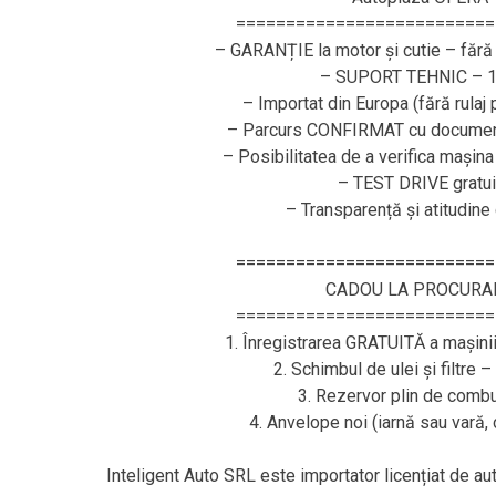
==========================
– GARANȚIE la motor și cutie – fără 
– SUPORT TEHNIC – 1
– Importat din Europa (fără rulaj
– Parcurs CONFIRMAT cu document
– Posibilitatea de a verifica mașina
– TEST DRIVE gratui
– Transparență și atitudine
==========================
CADOU LA PROCURA
==========================
1. Înregistrarea GRATUITĂ a mașini
2. Schimbul de ulei și filtre 
3. Rezervor plin de combus
4. Anvelope noi (iarnă sau vară
Inteligent Auto SRL este importator licențiat de a