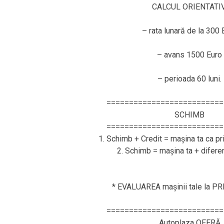
CALCUL ORIENTATIV
– rata lunară de la 300 
– avans 1500 Euro
– perioada 60 luni.
==========================
SCHIMB
==========================
1. Schimb + Credit = mașina ta ca pr
2. Schimb = mașina ta + difere
* EVALUAREA mașinii tale la P
==========================
Autoplaza OFERĂ