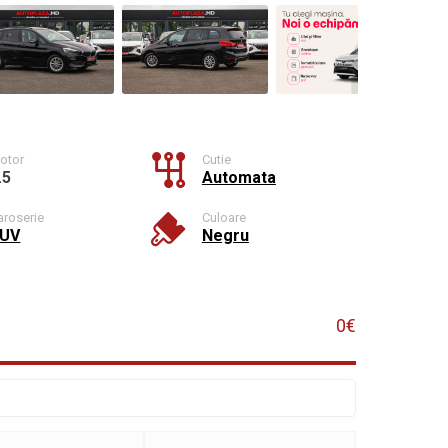
otor
Cutie
.5
Automata
aroserie
Culoare
UV
Negru
0€