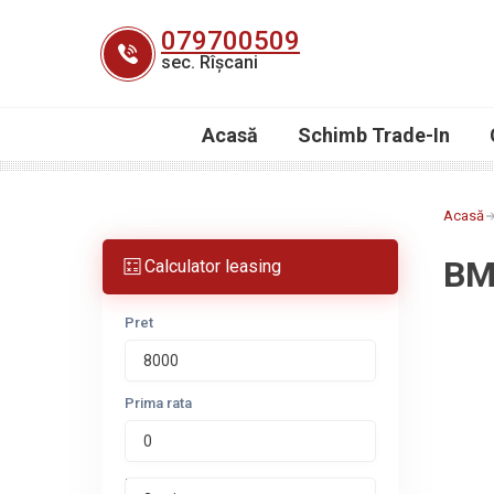
Skip
079700509
to
sec. Rîșcani
content
Acasă
Schimb Trade-In
Acasă
BM
Calculator leasing
Pret
Prima rata
Perioada leasing