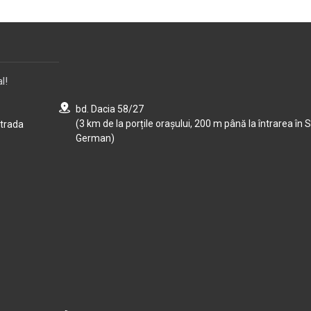
l!
bd. Dacia 58/27
(3 km de la porțile orașului, 200 m până la întrarea în S
strada
German)