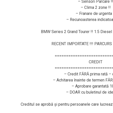
– Sensori Parcare !
– Clima 2 zone !!
– Franare de urgenta 
– Recunoasterea indicatoar
BMW Series 2 Grand Tourer !! 1.5 Diesel 
RECENT IMPORTATE !!! PARCURS 
=========================
CREDIT
=========================
– Credit FĂRĂ prima rată – 
– Achitarea înainte de termen FĂ
– Aprobare garantată 
– DOAR cu buletinul de ide
Creditul se aprobă și pentru persoanele care lucr