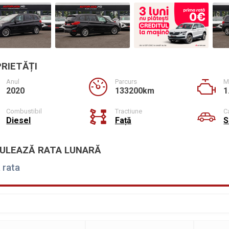
RIETĂȚI
Anul
Parcurs
M
2020
133200km
1
Combustibil
Tractiune
C
Diesel
Față
S
ULEAZĂ RATA LUNARĂ
 rata