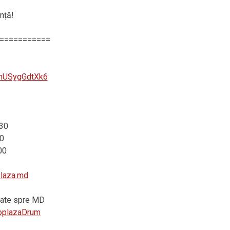
nță!
===========
SnUSygGdtXk6
:30
0
00
plaza.md
vrate spre MD
utoplazaDrum